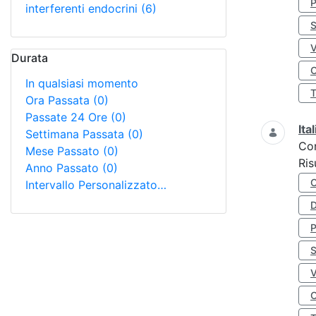
interferenti endocrini
(6)
S
Durata
O
In qualsiasi momento
Ora Passata
(0)
Passate 24 Ore
(0)
Ita
Settimana Passata
(0)
Co
Mese Passato
(0)
Ris
Anno Passato
(0)
Intervallo Personalizzato…
D
S
O