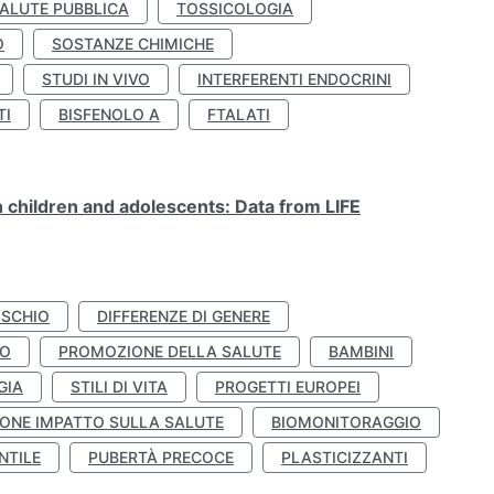
ALUTE PUBBLICA
TOSSICOLOGIA
O
SOSTANZE CHIMICHE
STUDI IN VIVO
INTERFERENTI ENDOCRINI
TI
BISFENOLO A
FTALATI
n children and adolescents: Data from LIFE
ISCHIO
DIFFERENZE DI GENERE
TO
PROMOZIONE DELLA SALUTE
BAMBINI
GIA
STILI DI VITA
PROGETTI EUROPEI
ONE IMPATTO SULLA SALUTE
BIOMONITORAGGIO
NTILE
PUBERTÀ PRECOCE
PLASTICIZZANTI