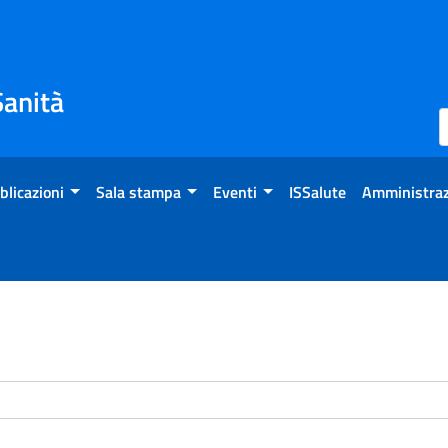
Sanità
blicazioni
Sala stampa
Eventi
ISSalute
Amministraz
enti