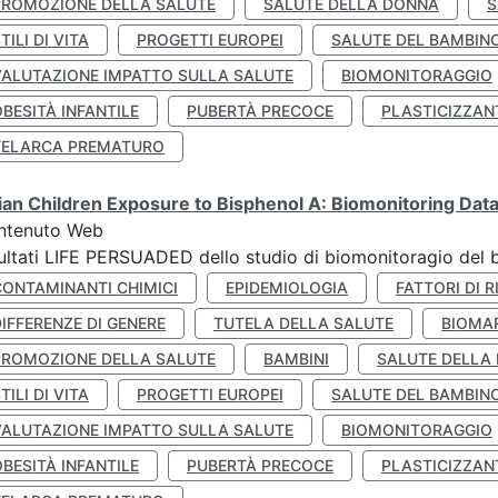
PROMOZIONE DELLA SALUTE
SALUTE DELLA DONNA
S
TILI DI VITA
PROGETTI EUROPEI
SALUTE DEL BAMBIN
VALUTAZIONE IMPATTO SULLA SALUTE
BIOMONITORAGGIO
BESITÀ INFANTILE
PUBERTÀ PRECOCE
PLASTICIZZAN
TELARCA PREMATURO
lian Children Exposure to Bisphenol A: Biomonitoring Da
ntenuto Web
ultati LIFE PERSUADED dello studio di biomonitoragio del 
CONTAMINANTI CHIMICI
EPIDEMIOLOGIA
FATTORI DI R
IFFERENZE DI GENERE
TUTELA DELLA SALUTE
BIOMA
PROMOZIONE DELLA SALUTE
BAMBINI
SALUTE DELLA
TILI DI VITA
PROGETTI EUROPEI
SALUTE DEL BAMBIN
VALUTAZIONE IMPATTO SULLA SALUTE
BIOMONITORAGGIO
BESITÀ INFANTILE
PUBERTÀ PRECOCE
PLASTICIZZAN