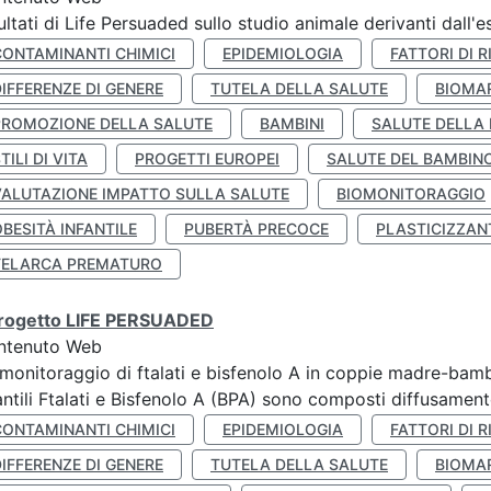
ultati di Life Persuaded sullo studio animale derivanti dall'
CONTAMINANTI CHIMICI
EPIDEMIOLOGIA
FATTORI DI R
IFFERENZE DI GENERE
TUTELA DELLA SALUTE
BIOMA
PROMOZIONE DELLA SALUTE
BAMBINI
SALUTE DELLA
TILI DI VITA
PROGETTI EUROPEI
SALUTE DEL BAMBIN
VALUTAZIONE IMPATTO SULLA SALUTE
BIOMONITORAGGIO
BESITÀ INFANTILE
PUBERTÀ PRECOCE
PLASTICIZZAN
TELARCA PREMATURO
 progetto LIFE PERSUADED
ntenuto Web
monitoraggio di ftalati e bisfenolo A in coppie madre-bamb
antili Ftalati e Bisfenolo A (BPA) sono composti diffusamente 
CONTAMINANTI CHIMICI
EPIDEMIOLOGIA
FATTORI DI R
IFFERENZE DI GENERE
TUTELA DELLA SALUTE
BIOMA