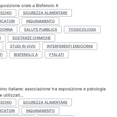
esposizione orale a Bisfenolo A
ISCHIO
SICUREZZA ALIMENTARE
RCATORI
INQUINAMENTO
 DONNA
SALUTE PUBBLICA
TOSSICOLOGIA
O
SOSTANZE CHIMICHE
STUDI IN VIVO
INTERFERENTI ENDOCRINI
TI
BISFENOLO A
FTALATI
ino italiane: associazione tra esposizione e patologie
utilizzati...
ISCHIO
SICUREZZA ALIMENTARE
RCATORI
INQUINAMENTO