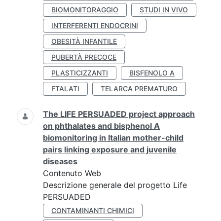
BIOMONITORAGGIO
STUDI IN VIVO
INTERFERENTI ENDOCRINI
OBESITÀ INFANTILE
PUBERTÀ PRECOCE
PLASTICIZZANTI
BISFENOLO A
FTALATI
TELARCA PREMATURO
The LIFE PERSUADED project approach
on phthalates and bisphenol A
biomonitoring in Italian mother-child
pairs linking exposure and juvenile
diseases
Contenuto Web
Descrizione generale del progetto Life
PERSUADED
CONTAMINANTI CHIMICI