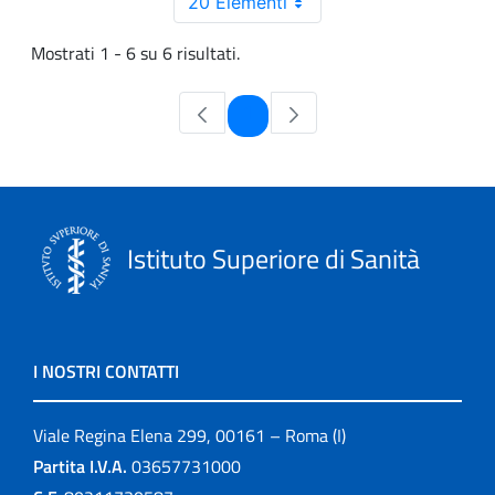
20 Elementi
Mostrati 1 - 6 su 6 risultati.
Pagina
1
Istituto Superiore di Sanità
I NOSTRI CONTATTI
Viale Regina Elena 299, 00161 – Roma (I)
Partita I.V.A.
03657731000