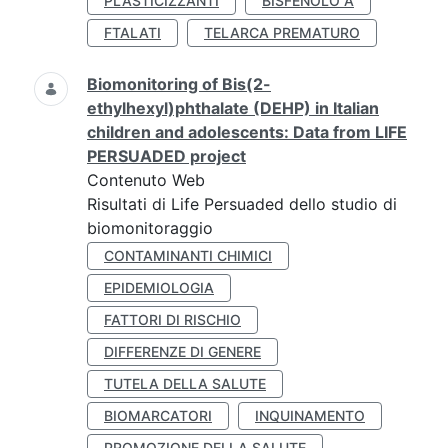
PLASTICIZZANTI
BISFENOLO A
FTALATI
TELARCA PREMATURO
Biomonitoring of Bis(2-
ethylhexyl)phthalate (DEHP) in Italian
children and adolescents: Data from LIFE
PERSUADED project
Contenuto Web
Risultati di Life Persuaded dello studio di
biomonitoraggio
CONTAMINANTI CHIMICI
EPIDEMIOLOGIA
FATTORI DI RISCHIO
DIFFERENZE DI GENERE
TUTELA DELLA SALUTE
BIOMARCATORI
INQUINAMENTO
PROMOZIONE DELLA SALUTE