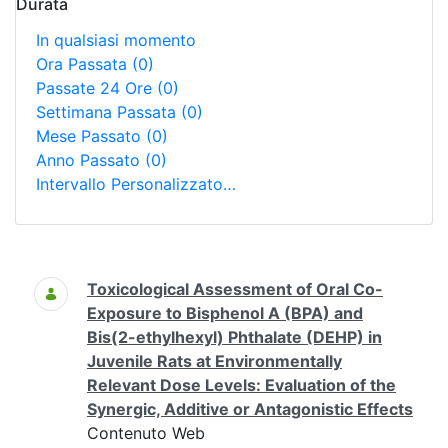
Durata
In qualsiasi momento
Ora Passata
(0)
Passate 24 Ore
(0)
Settimana Passata
(0)
Mese Passato
(0)
Anno Passato
(0)
Intervallo Personalizzato…
Ricerca
Toxicological Assessment of Oral Co-
Exposure to Bisphenol A (BPA) and
Bis(2-ethylhexyl) Phthalate (DEHP) in
Juvenile Rats at Environmentally
Relevant Dose Levels: Evaluation of the
Synergic, Additive or Antagonistic Effects
Contenuto Web