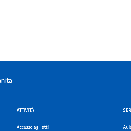
anità
ATTIVITÀ
SER
Accesso agli atti
Aul