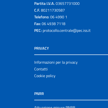
Partita I.V.A.
03657731000
C.F.
80211730587
Telefono:
06 4990 1
Fax:
06 4938 7118
PEC:
protocollo.centrale@pec.iss.it
PRIVACY
Informazioni per la privacy
Contatti
Cookie policy
PNRR
Attuazione misure PNRR