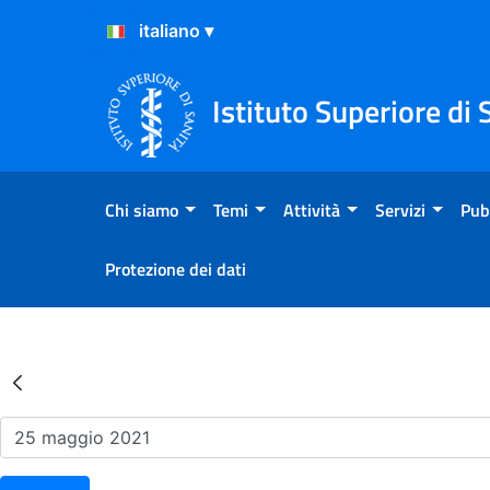
Salta al Contenuto
Salta al Footer
Istituto Superiore di 
Chi siamo
Temi
Attività
Servizi
Pub
Protezione dei dati
Risultati della Ricerca - Ev