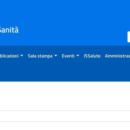
Sanità
blicazioni
Sala stampa
Eventi
ISSalute
Amministraz
enti