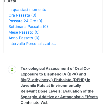
Durata
In qualsiasi momento
Ora Passata
(0)
Passate 24 Ore
(0)
Settimana Passata
(0)
Mese Passato
(0)
Anno Passato
(0)
Intervallo Personalizzato…
Ricerca
Toxicological Assessment of Oral Co-
Exposure to Bisphenol A (BPA) and
Bis(2-ethylhexyl) Phthalate (DEHP) in
Juvenile Rats at Environmentally
Relevant Dose Levels: Evaluation of the
Synergic, Additive or Antagonistic Effects
Contenuto Web