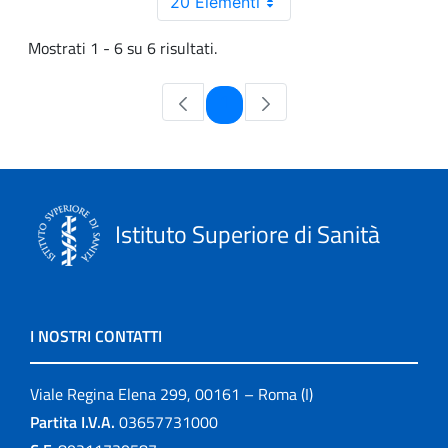
20 Elementi
Mostrati 1 - 6 su 6 risultati.
Pagina
1
Istituto Superiore di Sanità
I NOSTRI CONTATTI
Viale Regina Elena 299, 00161 – Roma (I)
Partita I.V.A.
03657731000