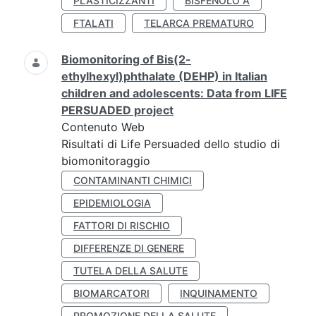
PLASTICIZZANTI
BISFENOLO A
FTALATI
TELARCA PREMATURO
Biomonitoring of Bis(2-
ethylhexyl)phthalate (DEHP) in Italian
children and adolescents: Data from LIFE
PERSUADED project
Contenuto Web
Risultati di Life Persuaded dello studio di
biomonitoraggio
CONTAMINANTI CHIMICI
EPIDEMIOLOGIA
FATTORI DI RISCHIO
DIFFERENZE DI GENERE
TUTELA DELLA SALUTE
BIOMARCATORI
INQUINAMENTO
PROMOZIONE DELLA SALUTE