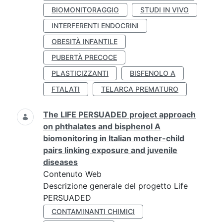
BIOMONITORAGGIO
STUDI IN VIVO
INTERFERENTI ENDOCRINI
OBESITÀ INFANTILE
PUBERTÀ PRECOCE
PLASTICIZZANTI
BISFENOLO A
FTALATI
TELARCA PREMATURO
The LIFE PERSUADED project approach
on phthalates and bisphenol A
biomonitoring in Italian mother-child
pairs linking exposure and juvenile
diseases
Contenuto Web
Descrizione generale del progetto Life
PERSUADED
CONTAMINANTI CHIMICI