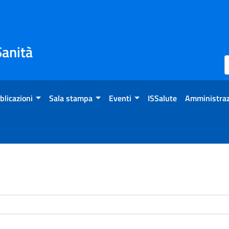
Sanità
blicazioni
Sala stampa
Eventi
ISSalute
Amministraz
enti