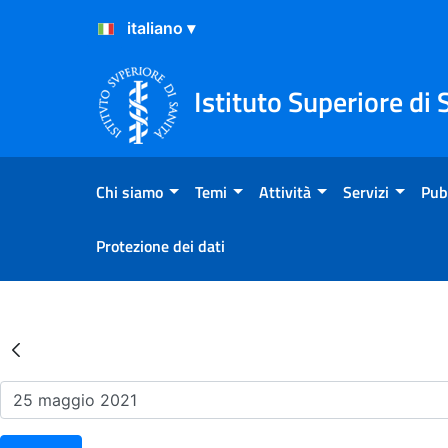
Salta al Contenuto
Salta al Footer
Istituto Superiore di 
Chi siamo
Temi
Attività
Servizi
Pub
Protezione dei dati
Risultati della Ricerca - Ev