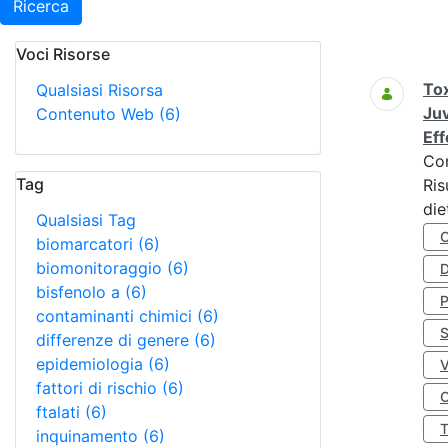
Ricerca
Voci Risorse
Ricerca
Tox
Qualsiasi Risorsa
Juv
Contenuto Web
(6)
Eff
Co
Tag
Ris
die
Qualsiasi Tag
biomarcatori
(6)
biomonitoraggio
(6)
D
bisfenolo a
(6)
contaminanti chimici
(6)
S
differenze di genere
(6)
epidemiologia
(6)
fattori di rischio
(6)
O
ftalati
(6)
inquinamento
(6)