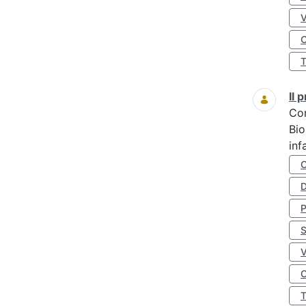
O
Il
Co
Bio
inf
D
S
O