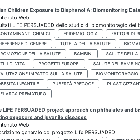
lian Children Exposure to Bisphenol A: Biomonitoring Da
ntenuto Web
ultati LIFE PERSUADED dello studio di biomonitoragio del 
CONTAMINANTI CHIMICI
EPIDEMIOLOGIA
FATTORI DI R
IFFERENZE DI GENERE
TUTELA DELLA SALUTE
BIOMA
PROMOZIONE DELLA SALUTE
BAMBINI
SALUTE DELLA
TILI DI VITA
PROGETTI EUROPEI
SALUTE DEL BAMBIN
VALUTAZIONE IMPATTO SULLA SALUTE
BIOMONITORAGGIO
BESITÀ INFANTILE
PUBERTÀ PRECOCE
PLASTICIZZAN
TELARCA PREMATURO
 LIFE PERSUADED project approach on phthalates and bisp
king exposure and juvenile diseases
ntenuto Web
crizione generale del progetto Life PERSUADED