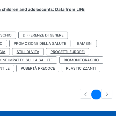
n children and adolescents: Data from LIFE
ISCHIO
DIFFERENZE DI GENERE
TO
PROMOZIONE DELLA SALUTE
BAMBINI
GIA
STILI DI VITA
PROGETTI EUROPEI
ONE IMPATTO SULLA SALUTE
BIOMONITORAGGIO
NTILE
PUBERTÀ PRECOCE
PLASTICIZZANTI
Pagina
1