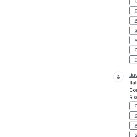
D
S
O
Juv
Ita
Co
Ris
D
S