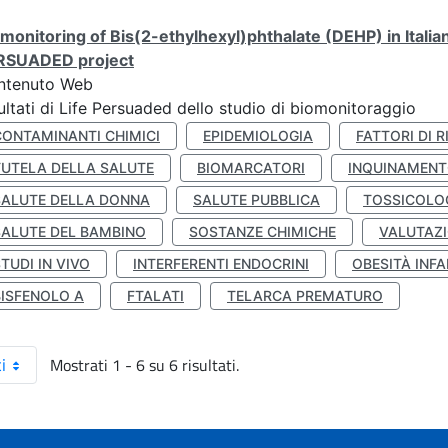
monitoring of Bis(2-ethylhexyl)phthalate (DEHP) in Italia
RSUADED project
ntenuto Web
ultati di Life Persuaded dello studio di biomonitoraggio
CONTAMINANTI CHIMICI
EPIDEMIOLOGIA
FATTORI DI R
TUTELA DELLA SALUTE
BIOMARCATORI
INQUINAMEN
SALUTE DELLA DONNA
SALUTE PUBBLICA
TOSSICOLO
SALUTE DEL BAMBINO
SOSTANZE CHIMICHE
VALUTAZI
TUDI IN VIVO
INTERFERENTI ENDOCRINI
OBESITÀ INFA
BISFENOLO A
FTALATI
TELARCA PREMATURO
Mostrati 1 - 6 su 6 risultati.
i