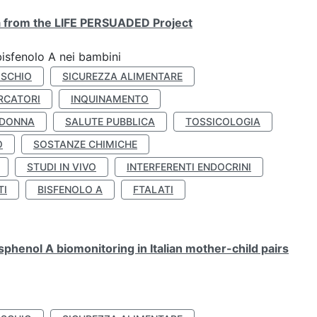
ta from the LIFE PERSUADED Project
bisfenolo A nei bambini
ISCHIO
SICUREZZA ALIMENTARE
RCATORI
INQUINAMENTO
 DONNA
SALUTE PUBBLICA
TOSSICOLOGIA
O
SOSTANZE CHIMICHE
STUDI IN VIVO
INTERFERENTI ENDOCRINI
TI
BISFENOLO A
FTALATI
henol A biomonitoring in Italian mother-child pairs