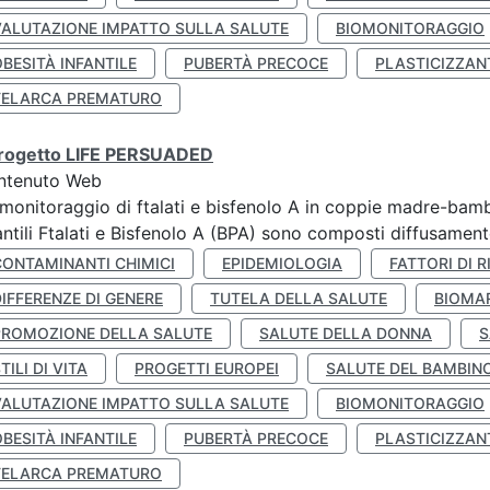
VALUTAZIONE IMPATTO SULLA SALUTE
BIOMONITORAGGIO
BESITÀ INFANTILE
PUBERTÀ PRECOCE
PLASTICIZZAN
TELARCA PREMATURO
 progetto LIFE PERSUADED
ntenuto Web
monitoraggio di ftalati e bisfenolo A in coppie madre-bamb
antili Ftalati e Bisfenolo A (BPA) sono composti diffusamente 
CONTAMINANTI CHIMICI
EPIDEMIOLOGIA
FATTORI DI R
IFFERENZE DI GENERE
TUTELA DELLA SALUTE
BIOMA
PROMOZIONE DELLA SALUTE
SALUTE DELLA DONNA
S
TILI DI VITA
PROGETTI EUROPEI
SALUTE DEL BAMBIN
VALUTAZIONE IMPATTO SULLA SALUTE
BIOMONITORAGGIO
BESITÀ INFANTILE
PUBERTÀ PRECOCE
PLASTICIZZAN
TELARCA PREMATURO