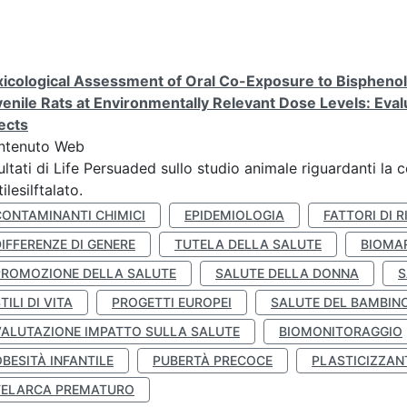
icological Assessment of Oral Co-Exposure to Bisphenol 
enile Rats at Environmentally Relevant Dose Levels: Evalu
ects
ntenuto Web
ultati di Life Persuaded sullo studio animale riguardanti la 
tilesilftalato.
CONTAMINANTI CHIMICI
EPIDEMIOLOGIA
FATTORI DI R
IFFERENZE DI GENERE
TUTELA DELLA SALUTE
BIOMA
PROMOZIONE DELLA SALUTE
SALUTE DELLA DONNA
S
TILI DI VITA
PROGETTI EUROPEI
SALUTE DEL BAMBIN
VALUTAZIONE IMPATTO SULLA SALUTE
BIOMONITORAGGIO
BESITÀ INFANTILE
PUBERTÀ PRECOCE
PLASTICIZZAN
TELARCA PREMATURO