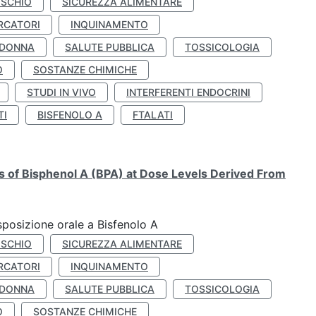
ISCHIO
SICUREZZA ALIMENTARE
RCATORI
INQUINAMENTO
 DONNA
SALUTE PUBBLICA
TOSSICOLOGIA
O
SOSTANZE CHIMICHE
STUDI IN VIVO
INTERFERENTI ENDOCRINI
TI
BISFENOLO A
FTALATI
ts of Bisphenol A (BPA) at Dose Levels Derived From
esposizione orale a Bisfenolo A
ISCHIO
SICUREZZA ALIMENTARE
RCATORI
INQUINAMENTO
 DONNA
SALUTE PUBBLICA
TOSSICOLOGIA
O
SOSTANZE CHIMICHE