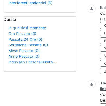
interferenti endocrini
(6)
Ita
Co
Ris
Durata
In qualsiasi momento
D
Ora Passata
(0)
Passate 24 Ore
(0)
Settimana Passata
(0)
S
Mese Passato
(0)
Anno Passato
(0)
Intervallo Personalizzato…
O
The
lin
Co
Des