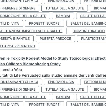
CONTAMINANTI CHIMICI
EPIDEMIOLOGIA
FATTORI DI R
IFFERENZE DI GENERE
TUTELA DELLA SALUTE
BIOMA
PROMOZIONE DELLA SALUTE
BAMBINI
SALUTE DELLA
TILI DI VITA
PROGETTI EUROPEI
SALUTE DEL BAMBIN
VALUTAZIONE IMPATTO SULLA SALUTE
BIOMONITORAGGIO
BESITÀ INFANTILE
PUBERTÀ PRECOCE
PLASTICIZZAN
TELARCA PREMATURO
enile Toxicity Rodent Model to Study Toxicological Effec
lian Children Biomonitoring Study
ntenuto Web
ultati di Life Persuaded sullo studio animale derivanti dall'
CONTAMINANTI CHIMICI
EPIDEMIOLOGIA
FATTORI DI R
IFFERENZE DI GENERE
TUTELA DELLA SALUTE
BIOMA
PROMOZIONE DELLA SALUTE
BAMBINI
SALUTE DELLA
TILI DI VITA
PROGETTI EUROPEI
SALUTE DEL BAMBIN