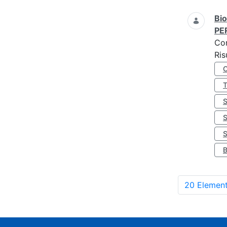
Bio
PE
Co
Ris
S
20 Element