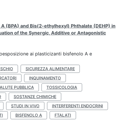
A (BPA) and Bis(2-ethylhexyl) Phthalate (DEHP) in
ation of the Synergic, Additive or Antagonistic
coesposizione ai plasticizanti bisfenolo A e
ISCHIO
SICUREZZA ALIMENTARE
RCATORI
INQUINAMENTO
ALUTE PUBBLICA
TOSSICOLOGIA
O
SOSTANZE CHIMICHE
STUDI IN VIVO
INTERFERENTI ENDOCRINI
TI
BISFENOLO A
FTALATI