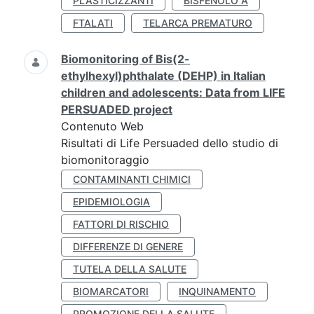
PLASTICIZZANTI
BISFENOLO A
FTALATI
TELARCA PREMATURO
Biomonitoring of Bis(2-
ethylhexyl)phthalate (DEHP) in Italian
children and adolescents: Data from LIFE
PERSUADED project
Contenuto Web
Risultati di Life Persuaded dello studio di
biomonitoraggio
CONTAMINANTI CHIMICI
EPIDEMIOLOGIA
FATTORI DI RISCHIO
DIFFERENZE DI GENERE
TUTELA DELLA SALUTE
BIOMARCATORI
INQUINAMENTO
PROMOZIONE DELLA SALUTE