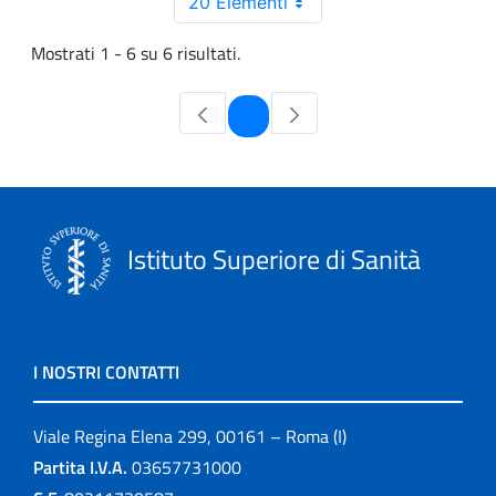
20 Elementi
Mostrati 1 - 6 su 6 risultati.
Pagina
1
Istituto Superiore di Sanità
I NOSTRI CONTATTI
Viale Regina Elena 299, 00161 – Roma (I)
Partita I.V.A.
03657731000