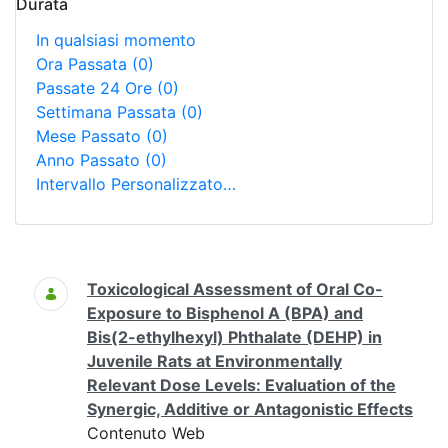
Durata
In qualsiasi momento
Ora Passata
(0)
Passate 24 Ore
(0)
Settimana Passata
(0)
Mese Passato
(0)
Anno Passato
(0)
Intervallo Personalizzato…
Ricerca
Toxicological Assessment of Oral Co-
Exposure to Bisphenol A (BPA) and
Bis(2-ethylhexyl) Phthalate (DEHP) in
Juvenile Rats at Environmentally
Relevant Dose Levels: Evaluation of the
Synergic, Additive or Antagonistic Effects
Contenuto Web