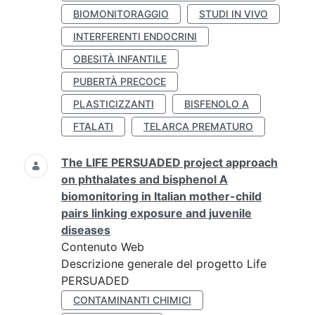
BIOMONITORAGGIO
STUDI IN VIVO
INTERFERENTI ENDOCRINI
OBESITÀ INFANTILE
PUBERTÀ PRECOCE
PLASTICIZZANTI
BISFENOLO A
FTALATI
TELARCA PREMATURO
The LIFE PERSUADED project approach
on phthalates and bisphenol A
biomonitoring in Italian mother-child
pairs linking exposure and juvenile
diseases
Contenuto Web
Descrizione generale del progetto Life
PERSUADED
CONTAMINANTI CHIMICI