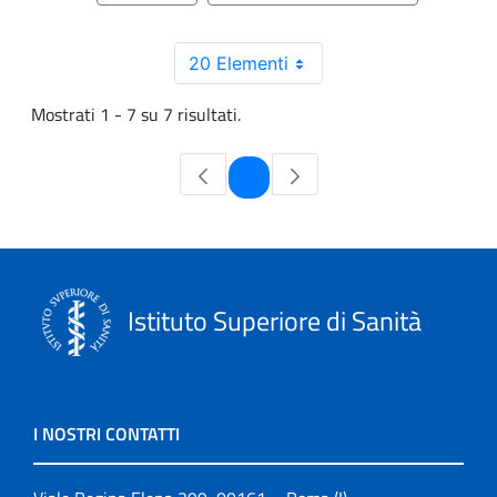
20 Elementi
Mostrati 1 - 7 su 7 risultati.
Pagina
1
Istituto Superiore di Sanità
I NOSTRI CONTATTI