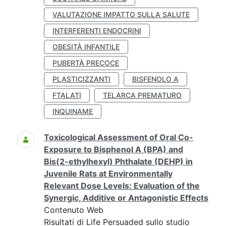
VALUTAZIONE IMPATTO SULLA SALUTE
INTERFERENTI ENDOCRINI
OBESITÀ INFANTILE
PUBERTÀ PRECOCE
PLASTICIZZANTI
BISFENOLO A
FTALATI
TELARCA PREMATURO
INQUINAME
Toxicological Assessment of Oral Co-
Exposure to Bisphenol A (BPA) and
Bis(2-ethylhexyl) Phthalate (DEHP) in
Juvenile Rats at Environmentally
Relevant Dose Levels: Evaluation of the
Synergic, Additive or Antagonistic Effects
Contenuto Web
Risultati di Life Persuaded sullo studio