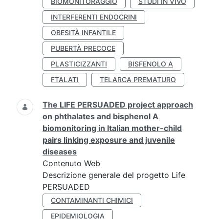
BIOMONITORAGGIO
STUDI IN VIVO
INTERFERENTI ENDOCRINI
OBESITÀ INFANTILE
PUBERTÀ PRECOCE
PLASTICIZZANTI
BISFENOLO A
FTALATI
TELARCA PREMATURO
The LIFE PERSUADED project approach
on phthalates and bisphenol A
biomonitoring in Italian mother-child
pairs linking exposure and juvenile
diseases
Contenuto Web
Descrizione generale del progetto Life
PERSUADED
CONTAMINANTI CHIMICI
EPIDEMIOLOGIA