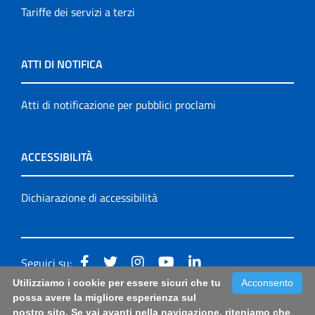
Tariffe dei servizi a terzi
ATTI DI NOTIFICA
Atti di notificazione per pubblici proclami
ACCESSIBILITÀ
Dichiarazione di accessibilità
Seguici su:
Utilizziamo i cookie per essere sicuri che tu
Acconsento
Accessibilità: form di segnalazione di prima istanza per
possa avere la migliore esperienza sul
nostro sito. Se vai avanti nella navigazione, riteniamo che