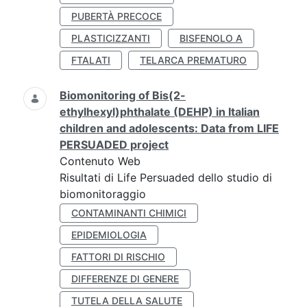
PUBERTÀ PRECOCE
PLASTICIZZANTI
BISFENOLO A
FTALATI
TELARCA PREMATURO
Biomonitoring of Bis(2-
ethylhexyl)phthalate (DEHP) in Italian
children and adolescents: Data from LIFE
PERSUADED project
Contenuto Web
Risultati di Life Persuaded dello studio di
biomonitoraggio
CONTAMINANTI CHIMICI
EPIDEMIOLOGIA
FATTORI DI RISCHIO
DIFFERENZE DI GENERE
TUTELA DELLA SALUTE