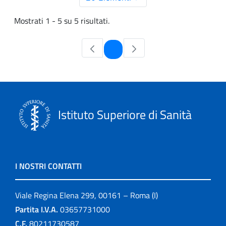
Mostrati 1 - 5 su 5 risultati.
Pagina
1
Istituto Superiore di Sanità
I NOSTRI CONTATTI
Viale Regina Elena 299, 00161 – Roma (I)
Partita I.V.A.
03657731000
C.F.
80211730587