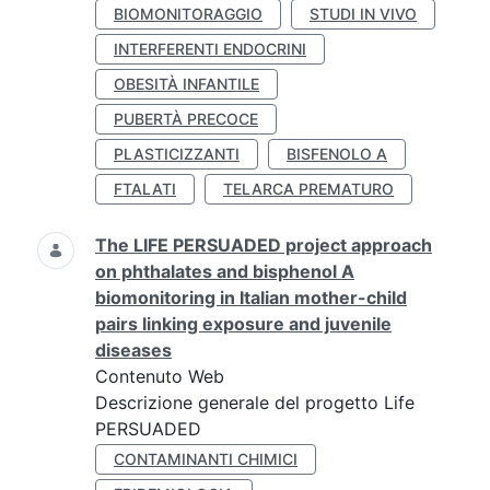
BIOMONITORAGGIO
STUDI IN VIVO
INTERFERENTI ENDOCRINI
OBESITÀ INFANTILE
PUBERTÀ PRECOCE
PLASTICIZZANTI
BISFENOLO A
FTALATI
TELARCA PREMATURO
The LIFE PERSUADED project approach
on phthalates and bisphenol A
biomonitoring in Italian mother-child
pairs linking exposure and juvenile
diseases
Contenuto Web
Descrizione generale del progetto Life
PERSUADED
CONTAMINANTI CHIMICI