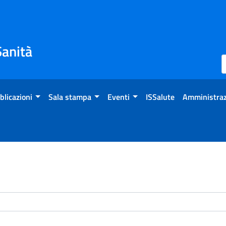
Sanità
blicazioni
Sala stampa
Eventi
ISSalute
Amministraz
enti