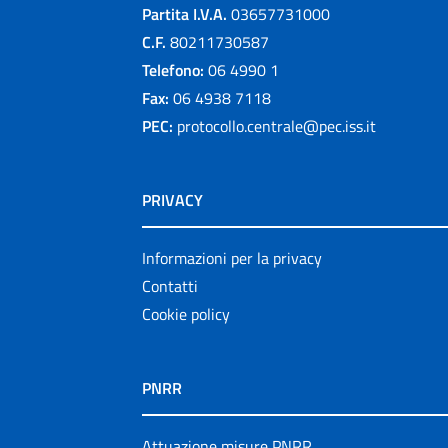
Partita I.V.A.
03657731000
C.F.
80211730587
Telefono:
06 4990 1
Fax:
06 4938 7118
PEC:
protocollo.centrale@pec.iss.it
PRIVACY
Informazioni per la privacy
Contatti
Cookie policy
PNRR
Attuazione misure PNRR