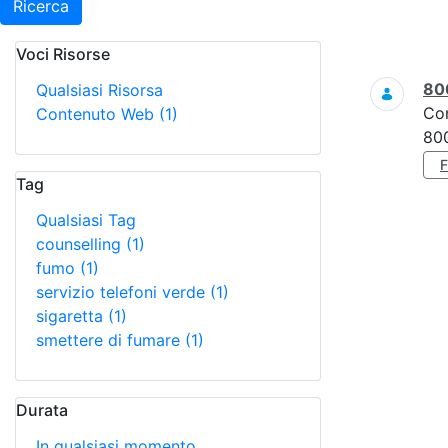
Ricerca
Voci Risorse
Ricerca
80
Qualsiasi Risorsa
Co
Contenuto Web
(1)
800
Tag
Qualsiasi Tag
counselling
(1)
fumo
(1)
servizio telefoni verde
(1)
sigaretta
(1)
smettere di fumare
(1)
Durata
In qualsiasi momento