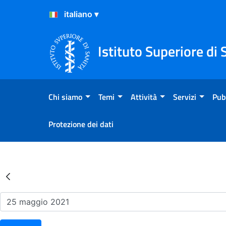
Salta al Contenuto
Salta al Footer
Istituto Superiore di 
Chi siamo
Temi
Attività
Servizi
Pub
Protezione dei dati
Risultati della Ricerca - Ev