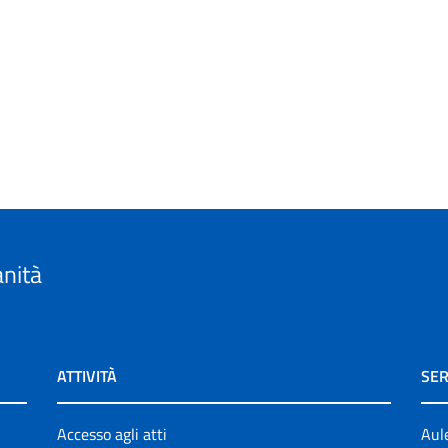
anità
ATTIVITÀ
SER
Accesso agli atti
Aul