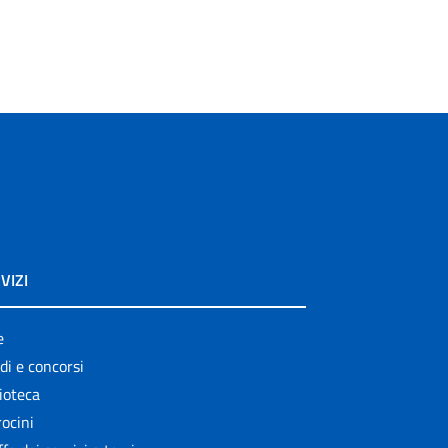
VIZI
e
di e concorsi
ioteca
ocini