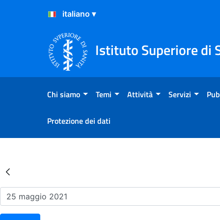
Salta al Contenuto
Salta al Footer
Istituto Superiore di 
Chi siamo
Temi
Attività
Servizi
Pub
Protezione dei dati
Risultati della Ricerca - Ev