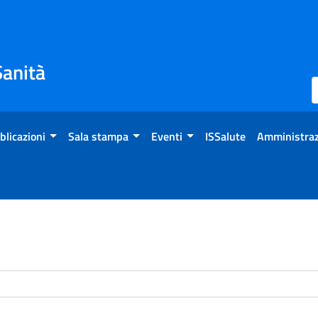
Sanità
blicazioni
Sala stampa
Eventi
ISSalute
Amministraz
enti