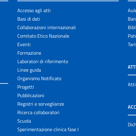
Accesso agli atti
Aul
Basi di dati
Ban
Collaborazioni internazionali
Bibl
Comitato Etico Nazionale
Patr
Eventi
Tari
Formazione
Laboratori di riferimento
ATT
Linee guida
Organismo Notificato
Atti
Progetti
Pubblicazioni
Registri e sorveglianze
ACC
Ricerca collaboratori
Scuola
Dich
Sperimentazione clinica fase I