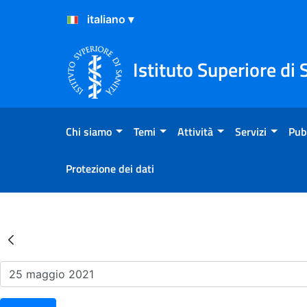
Salta al Contenuto
Salta al Footer
Istituto Superiore di 
Chi siamo
Temi
Attività
Servizi
Pub
Protezione dei dati
Risultati della Ricerca - Ev