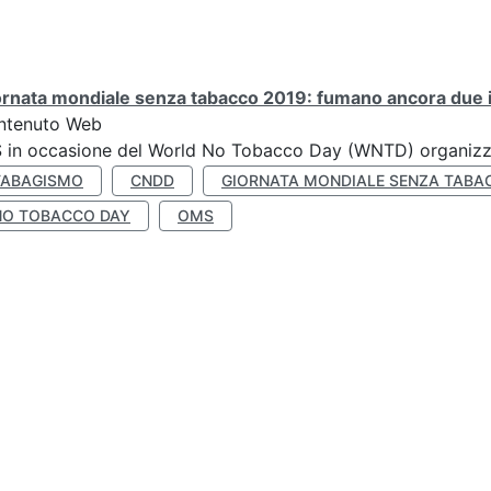
rnata mondiale senza tabacco 2019: fumano ancora due ita
ntenuto Web
S in occasione del World No Tobacco Day (WNTD) organizz
TABAGISMO
CNDD
GIORNATA MONDIALE SENZA TABA
NO TOBACCO DAY
OMS