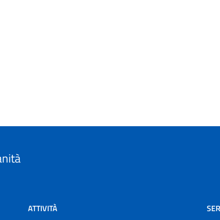
anità
ATTIVITÀ
SER