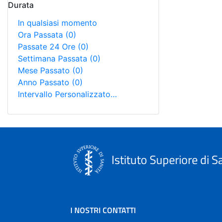
Durata
In qualsiasi momento
Ora Passata
(0)
Passate 24 Ore
(0)
Settimana Passata
(0)
Mese Passato
(0)
Anno Passato
(0)
Intervallo Personalizzato…
Istituto Superiore di S
I NOSTRI CONTATTI