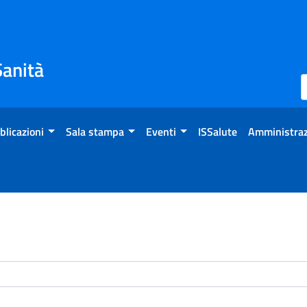
Sanità
blicazioni
Sala stampa
Eventi
ISSalute
Amministraz
enti