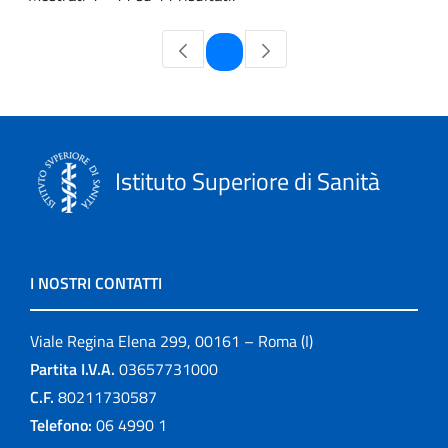
Pagina
1
Istituto Superiore di Sanità
I NOSTRI CONTATTI
Viale Regina Elena 299, 00161 – Roma (I)
Partita I.V.A.
03657731000
C.F.
80211730587
Telefono:
06 4990 1