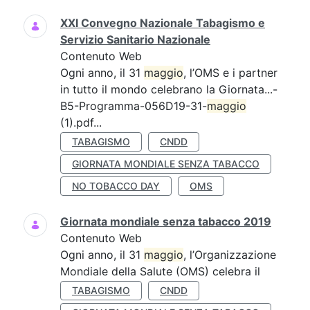
XXI Convegno Nazionale Tabagismo e
Servizio Sanitario Nazionale
Contenuto Web
Ogni anno, il 31
maggio
, l’OMS e i partner
in tutto il mondo celebrano la Giornata...-
B5-Programma-056D19-31-
maggio
(1).pdf...
TABAGISMO
CNDD
GIORNATA MONDIALE SENZA TABACCO
NO TOBACCO DAY
OMS
Giornata mondiale senza tabacco 2019
Contenuto Web
Ogni anno, il 31
maggio
, l’Organizzazione
Mondiale della Salute (OMS) celebra il
TABAGISMO
CNDD