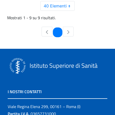
40 Elementi
Mostrati 1 - 9 su 9 risultati.
Pagina
1
Istituto Superiore di Sanità
I NOSTRI CONTATTI
Viale Regina Elena 299, 00161 – Roma (I)
Partita I.V.A.
03657731000