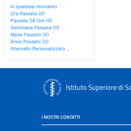
In qualsiasi momento
Ora Passata
(0)
Passate 24 Ore
(0)
Settimana Passata
(0)
Mese Passato
(0)
Anno Passato
(0)
Intervallo Personalizzato…
Istituto Superiore di S
I NOSTRI CONTATTI