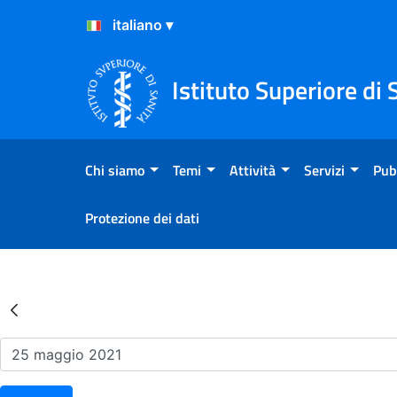
Salta al Contenuto
Salta al Footer
Istituto Superiore di 
Chi siamo
Temi
Attività
Servizi
Pub
Protezione dei dati
Risultati della Ricerca - Ev