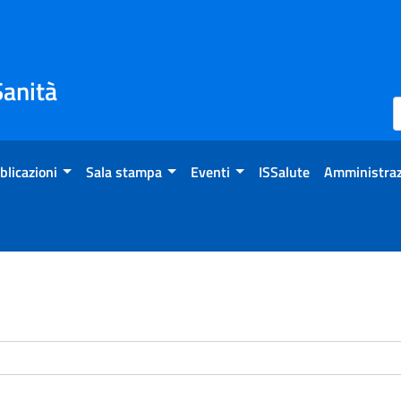
Sanità
blicazioni
Sala stampa
Eventi
ISSalute
Amministraz
enti