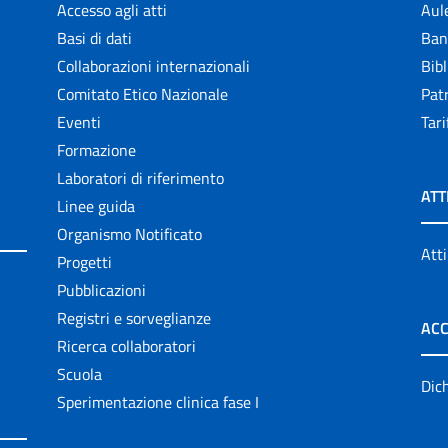
Accesso agli atti
Aul
Basi di dati
Ban
Collaborazioni internazionali
Bibl
Comitato Etico Nazionale
Patr
Eventi
Tari
Formazione
Laboratori di riferimento
ATT
Linee guida
Organismo Notificato
Atti
Progetti
Pubblicazioni
Registri e sorveglianze
ACC
Ricerca collaboratori
Scuola
Dich
Sperimentazione clinica fase I