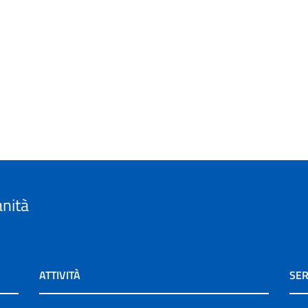
anità
ATTIVITÀ
SER