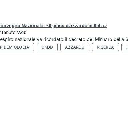
Convegno Nazionale: «Il gioco d’azzardo in Italia»
ntenuto Web
respiro nazionale va ricordato il decreto del Ministro della 
EPIDEMIOLOGIA
CNDD
AZZARDO
RICERCA