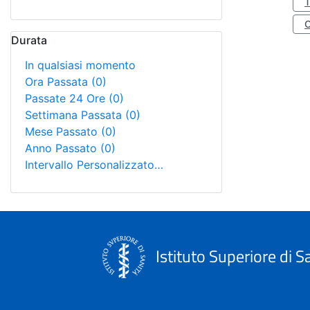
Durata
In qualsiasi momento
Ora Passata
(0)
Passate 24 Ore
(0)
Settimana Passata
(0)
Mese Passato
(0)
Anno Passato
(0)
Intervallo Personalizzato…
Istituto Superiore di S