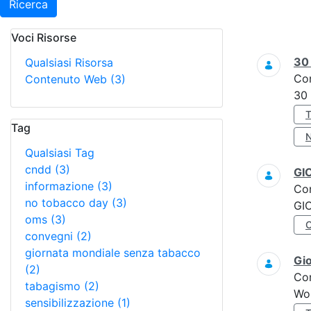
Ricerca
Voci Risorse
Ricerca
3
Qualsiasi Risorsa
Co
Contenuto Web
(3)
30
Tag
Qualsiasi Tag
cndd
(3)
GI
informazione
(3)
Co
no tobacco day
(3)
GI
oms
(3)
convegni
(2)
giornata mondiale senza tabacco
Gi
(2)
Co
tabagismo
(2)
Wo
sensibilizzazione
(1)