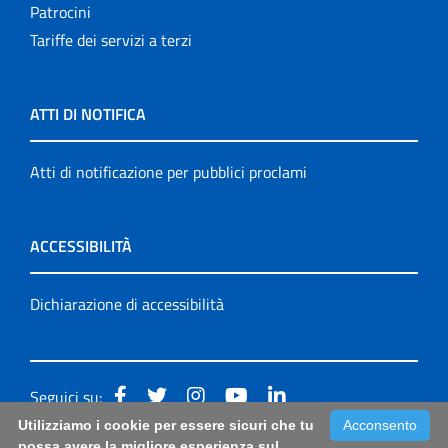
Patrocini
Tariffe dei servizi a terzi
ATTI DI NOTIFICA
Atti di notificazione per pubblici proclami
ACCESSIBILITÀ
Dichiarazione di accessibilità
Seguici su:
Utilizziamo i cookie per essere sicuri che tu
Acconsento
Accessibilità: form di segnalazione di prima istanza per
possa avere la migliore esperienza sul