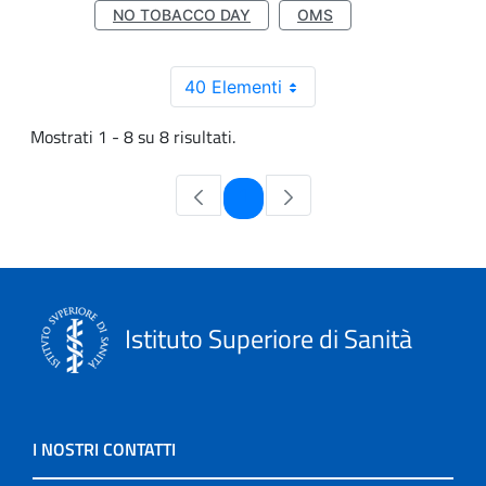
NO TOBACCO DAY
OMS
40 Elementi
Mostrati 1 - 8 su 8 risultati.
Pagina
1
Istituto Superiore di Sanità
I NOSTRI CONTATTI