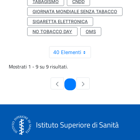
TABAGISMO
CNDD
GIORNATA MONDIALE SENZA TABACCO
SIGARETTA ELETTRONICA
NO TOBACCO DAY
OMS
40 Elementi
Mostrati 1 - 9 su 9 risultati.
Pagina
1
Istituto Superiore di Sanità