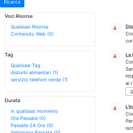
Ricerca
Voci Risorse
Ricerca
Dis
Qualsiasi Risorsa
Co
Contenuto Web
(5)
cur
Tag
La 
Co
Qualsiasi Tag
Sar
disturbi alimentari
(1)
htt
servizio telefoni verde
(1)
ai r
D
Durata
L'i
In qualsiasi momento
Co
Ora Passata
(0)
Per
Passate 24 Ore
(0)
isc
Settimana Passata
(0)