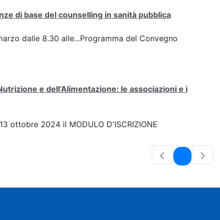
ze di base del counselling in sanità pubblica
arzo dalle 8.30 alle...Programma del Convegno
Nutrizione e dell’Alimentazione: le associazioni e i
 del 13 ottobre 2024 il MODULO D'ISCRIZIONE
Pagina
1