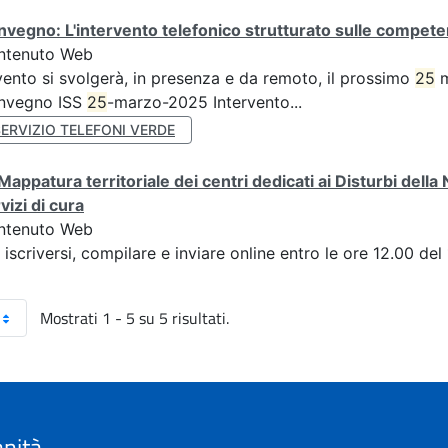
vegno: L'intervento telefonico strutturato sulle competen
ntenuto Web
vento si svolgerà, in presenza e da remoto, il prossimo
25
m
nvegno ISS
25
-marzo-2025 Intervento...
ERVIZIO TELEFONI VERDE
Mappatura territoriale dei centri dedicati ai Disturbi della 
vizi di cura
ntenuto Web
 iscriversi, compilare e inviare online entro le ore 12.00
Mostrati 1 - 5 su 5 risultati.
anità