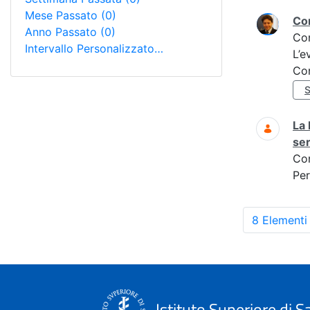
Mese Passato
(0)
Con
Anno Passato
(0)
Co
Intervallo Personalizzato…
L’e
Co
S
La 
ser
Co
Per
8 Elementi
Istituto Superiore di S