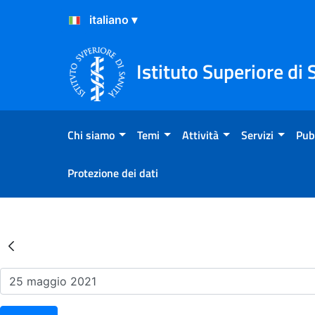
Salta al Contenuto
Salta al Footer
Istituto Superiore di 
Chi siamo
Temi
Attività
Servizi
Pub
Protezione dei dati
Risultati della Ricerca - Ev