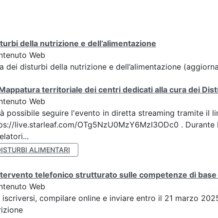
turbi della nutrizione e dell’alimentazione
ntenuto Web
a dei disturbi della nutrizione e dell’alimentazione (aggi
Mappatura territoriale dei centri dedicati alla cura dei Dis
ntenuto Web
à possibile seguire l'evento in diretta streaming tramite il li
ps://live.starleaf.com/OTg5NzU0MzY6MzI3ODc0 . Durante l
elatori...
ISTURBI ALIMENTARI
ntervento telefonico strutturato sulle competenze di base 
ntenuto Web
 iscriversi, compilare online e inviare entro il 21 marzo 20
rizione