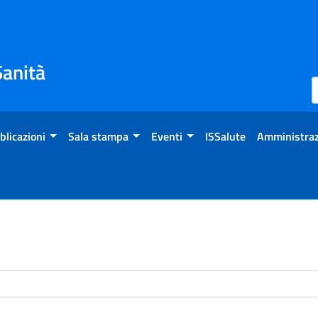
Sanità
blicazioni
Sala stampa
Eventi
ISSalute
Amministraz
enti