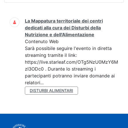
Ricerca
La Mappatura territoriale dei centri
dedicati alla cura dei Disturbi della
Nutrizione e dell'Alimentazione
Contenuto Web
Sarà possibile seguire l'evento in diretta
streaming tramite il link:
https://live.starleaf.com/OTg5NzU0MzY6M
zI3ODc0 . Durante lo streaming i
partecipanti potranno inviare domande ai
relatori...
DISTURBI ALIMENTARI