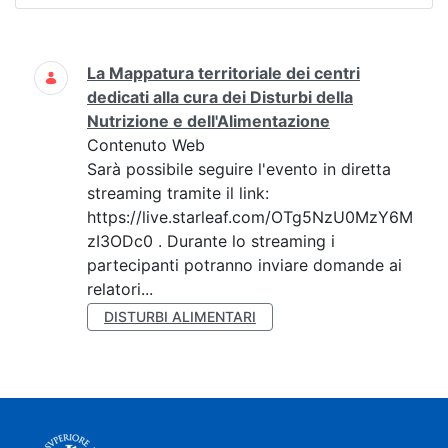
Ricerca
La Mappatura territoriale dei centri
dedicati alla cura dei Disturbi della
Nutrizione e dell'Alimentazione
Contenuto Web
Sarà possibile seguire l'evento in diretta
streaming tramite il link:
https://live.starleaf.com/OTg5NzU0MzY6M
zI3ODc0 . Durante lo streaming i
partecipanti potranno inviare domande ai
relatori...
DISTURBI ALIMENTARI