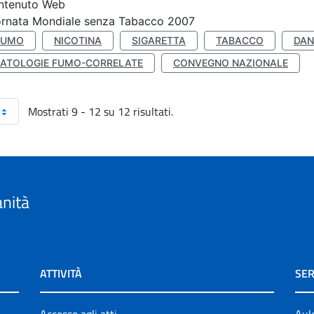
ntenuto Web
ornata Mondiale senza Tabacco 2007
FUMO
NICOTINA
SIGARETTA
TABACCO
DAN
PATOLOGIE FUMO-CORRELATE
CONVEGNO NAZIONALE
Mostrati 9 - 12 su 12 risultati.
anità
ATTIVITÀ
SER