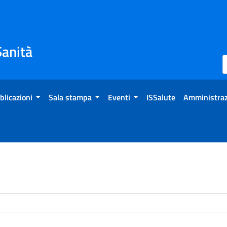
Sanità
blicazioni
Sala stampa
Eventi
ISSalute
Amministraz
enti