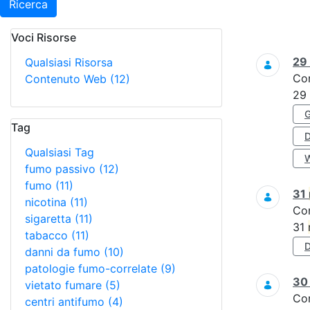
Ricerca
Voci Risorse
Ricerca
29
Qualsiasi Risorsa
Co
Contenuto Web
(12)
29
Tag
Qualsiasi Tag
fumo passivo
(12)
fumo
(11)
31
nicotina
(11)
Co
sigaretta
(11)
31
tabacco
(11)
danni da fumo
(10)
patologie fumo-correlate
(9)
3
vietato fumare
(5)
Co
centri antifumo
(4)