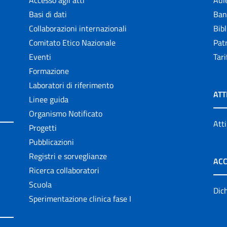
Accesso agli atti
Aul
Basi di dati
Ban
Collaborazioni internazionali
Bibl
Comitato Etico Nazionale
Patr
Eventi
Tari
Formazione
Laboratori di riferimento
ATT
Linee guida
Organismo Notificato
Atti
Progetti
Pubblicazioni
Registri e sorveglianze
ACC
Ricerca collaboratori
Scuola
Dich
Sperimentazione clinica fase I