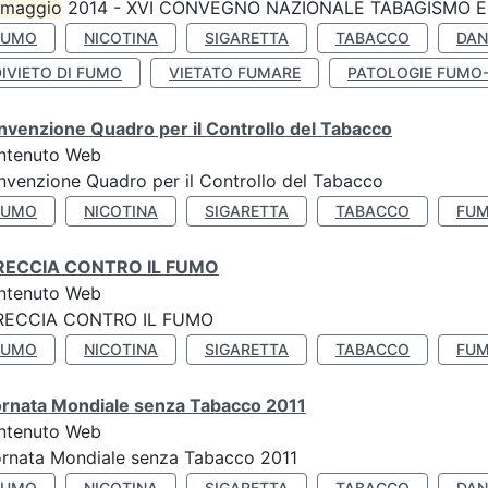
maggio
2014 - XVI CONVEGNO NAZIONALE TABAGISMO E 
FUMO
NICOTINA
SIGARETTA
TABACCO
DAN
IVIETO DI FUMO
VIETATO FUMARE
PATOLOGIE FUMO
venzione Quadro per il Controllo del Tabacco
ntenuto Web
venzione Quadro per il Controllo del Tabacco
FUMO
NICOTINA
SIGARETTA
TABACCO
FUM
RECCIA CONTRO IL FUMO
ntenuto Web
RECCIA CONTRO IL FUMO
FUMO
NICOTINA
SIGARETTA
TABACCO
FUM
ornata Mondiale senza Tabacco 2011
ntenuto Web
rnata Mondiale senza Tabacco 2011
FUMO
NICOTINA
SIGARETTA
TABACCO
DAN