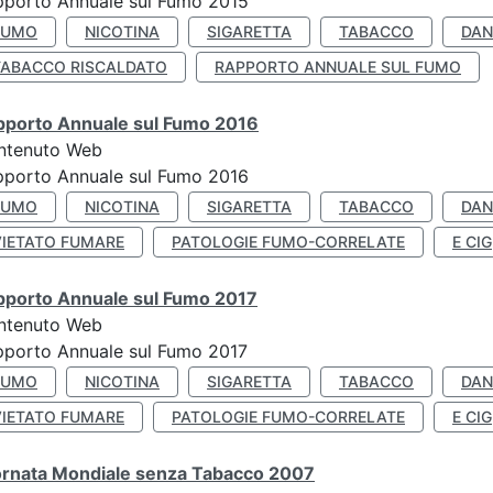
pporto Annuale sul Fumo 2015
FUMO
NICOTINA
SIGARETTA
TABACCO
DAN
TABACCO RISCALDATO
RAPPORTO ANNUALE SUL FUMO
pporto Annuale sul Fumo 2016
ntenuto Web
pporto Annuale sul Fumo 2016
FUMO
NICOTINA
SIGARETTA
TABACCO
DAN
VIETATO FUMARE
PATOLOGIE FUMO-CORRELATE
E CIG
pporto Annuale sul Fumo 2017
ntenuto Web
porto Annuale sul Fumo 2017
FUMO
NICOTINA
SIGARETTA
TABACCO
DAN
VIETATO FUMARE
PATOLOGIE FUMO-CORRELATE
E CIG
ornata Mondiale senza Tabacco 2007