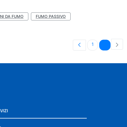
NI DA FUMO
FUMO PASSIVO
Pagina
Pagina
1
2
VIZI