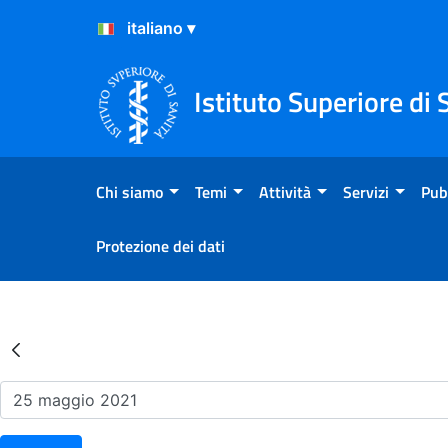
Salta al Contenuto
Salta al Footer
Istituto Superiore di 
Chi siamo
Temi
Attività
Servizi
Pub
Protezione dei dati
Risultati della Ricerca - Ev