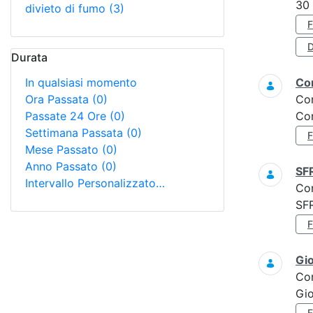
30
divieto di fumo
(3)
D
Durata
In qualsiasi momento
Con
Ora Passata
(0)
Co
Passate 24 Ore
(0)
Con
Settimana Passata
(0)
Mese Passato
(0)
Anno Passato
(0)
SF
Intervallo Personalizzato…
Co
SF
Gi
Co
Gio