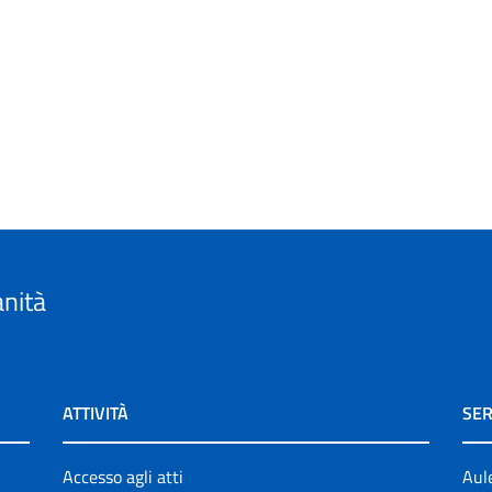
anità
ATTIVITÀ
SER
Accesso agli atti
Aul