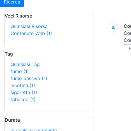
Ricerca
Voci Risorse
Ricerca
Con
Qualsiasi Risorsa
Co
Contenuto Web
(1)
Con
Tag
Qualsiasi Tag
fumo
(1)
fumo passivo
(1)
nicotina
(1)
sigaretta
(1)
tabacco
(1)
Durata
In qualsiasi momento