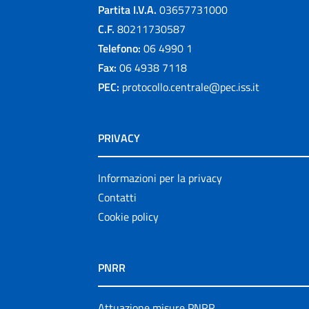
Partita I.V.A.
03657731000
C.F.
80211730587
Telefono:
06 4990 1
Fax:
06 4938 7118
PEC:
protocollo.centrale@pec.iss.it
PRIVACY
Informazioni per la privacy
Contatti
Cookie policy
PNRR
Attuazione misure PNRR