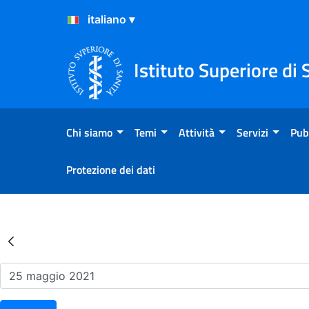
Salta al Contenuto
Salta al Footer
Istituto Superiore di 
Chi siamo
Temi
Attività
Servizi
Pub
Protezione dei dati
Risultati della Ricerca - Ev