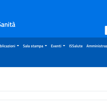
Sanità
blicazioni
Sala stampa
Eventi
ISSalute
Amministraz
enti