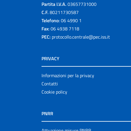
Partita I.V.A.
03657731000
C.F.
80211730587
Telefono:
06 4990 1
Fax:
06 4938 7118
PEC:
protocollo.centrale@pec.iss.it
PRIVACY
Informazioni per la privacy
Contatti
Cookie policy
PNRR
Attuazione misure PNRR