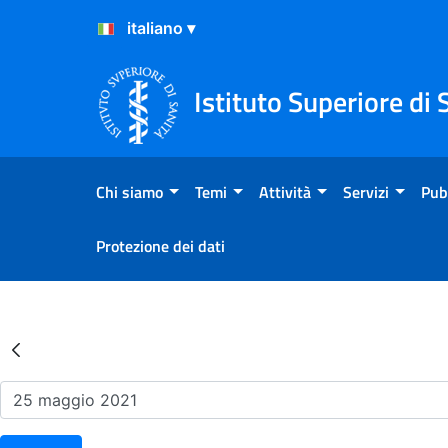
Salta al Contenuto
Salta al Footer
Istituto Superiore di 
Chi siamo
Temi
Attività
Servizi
Pub
Protezione dei dati
Risultati della Ricerca - Ev