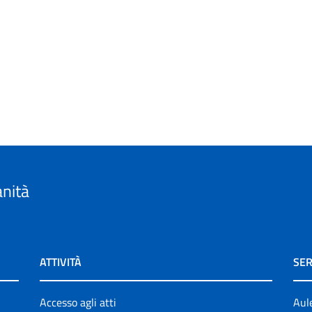
anità
ATTIVITÀ
SER
Accesso agli atti
Aul