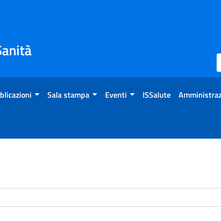
Sanità
blicazioni
Sala stampa
Eventi
ISSalute
Amministraz
enti