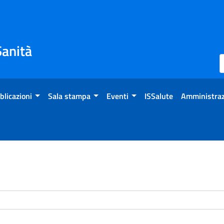
Sanità
blicazioni
Sala stampa
Eventi
ISSalute
Amministraz
enti