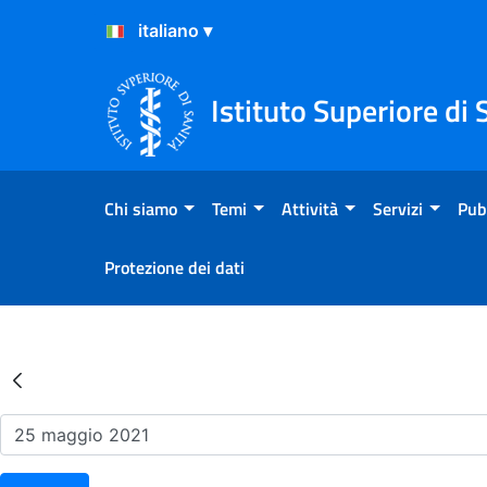
Salta al Contenuto
Salta al Footer
Istituto Superiore di 
Chi siamo
Temi
Attività
Servizi
Pub
Protezione dei dati
Risultati della Ricerca - Ev