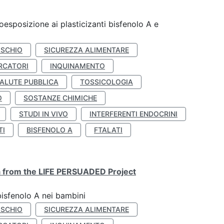
coesposizione ai plasticizanti bisfenolo A e
ISCHIO
SICUREZZA ALIMENTARE
RCATORI
INQUINAMENTO
ALUTE PUBBLICA
TOSSICOLOGIA
O
SOSTANZE CHIMICHE
STUDI IN VIVO
INTERFERENTI ENDOCRINI
TI
BISFENOLO A
FTALATI
ta from the LIFE PERSUADED Project
bisfenolo A nei bambini
ISCHIO
SICUREZZA ALIMENTARE