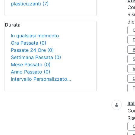
Eff
plasticizzanti
(7)
Co
Ris
die
Durata
In qualsiasi momento
D
Ora Passata
(0)
Passate 24 Ore
(0)
Settimana Passata
(0)
S
Mese Passato
(0)
Anno Passato
(0)
O
Intervallo Personalizzato…
Ita
Co
Ris