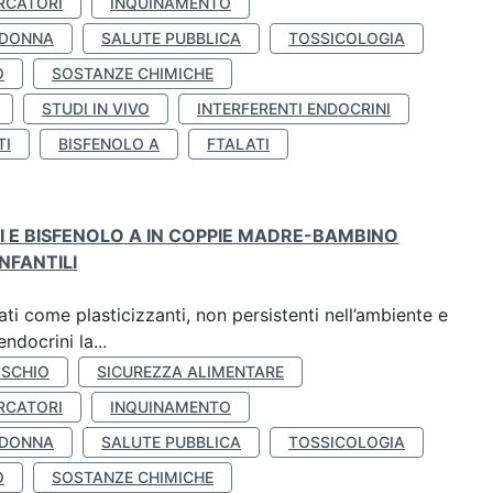
RCATORI
INQUINAMENTO
 DONNA
SALUTE PUBBLICA
TOSSICOLOGIA
O
SOSTANZE CHIMICHE
STUDI IN VIVO
INTERFERENTI ENDOCRINI
TI
BISFENOLO A
FTALATI
TI E BISFENOLO A IN COPPIE MADRE-BAMBINO
NFANTILI
ti come plasticizzanti, non persistenti nell’ambiente e
ndocrini la...
ISCHIO
SICUREZZA ALIMENTARE
RCATORI
INQUINAMENTO
 DONNA
SALUTE PUBBLICA
TOSSICOLOGIA
O
SOSTANZE CHIMICHE