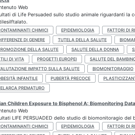
ects
ntenuto Web
ultati di Life Persuaded sullo studio animale riguardanti la 
tilesilftalato.
CONTAMINANTI CHIMICI
EPIDEMIOLOGIA
FATTORI DI R
IFFERENZE DI GENERE
TUTELA DELLA SALUTE
BIOMA
PROMOZIONE DELLA SALUTE
SALUTE DELLA DONNA
S
TILI DI VITA
PROGETTI EUROPEI
SALUTE DEL BAMBIN
VALUTAZIONE IMPATTO SULLA SALUTE
BIOMONITORAGGIO
BESITÀ INFANTILE
PUBERTÀ PRECOCE
PLASTICIZZAN
TELARCA PREMATURO
lian Children Exposure to Bisphenol A: Biomonitoring Da
ntenuto Web
ultati LIFE PERSUADED dello studio di biomonitoragio del 
CONTAMINANTI CHIMICI
EPIDEMIOLOGIA
FATTORI DI R