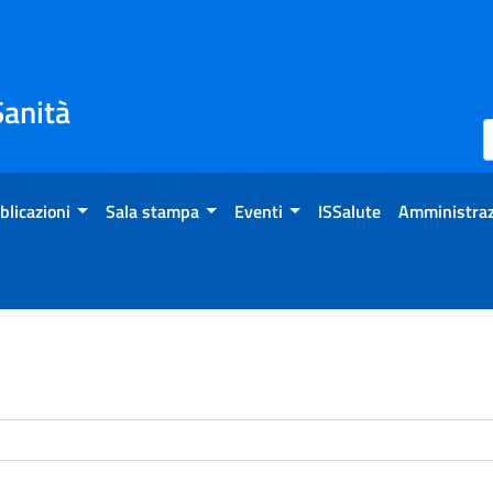
Sanità
blicazioni
Sala stampa
Eventi
ISSalute
Amministraz
enti