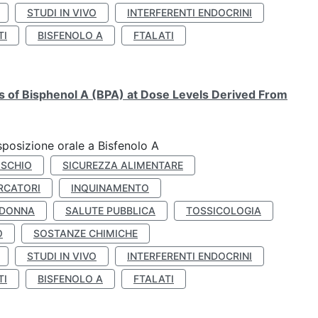
STUDI IN VIVO
INTERFERENTI ENDOCRINI
TI
BISFENOLO A
FTALATI
ts of Bisphenol A (BPA) at Dose Levels Derived From
esposizione orale a Bisfenolo A
ISCHIO
SICUREZZA ALIMENTARE
RCATORI
INQUINAMENTO
 DONNA
SALUTE PUBBLICA
TOSSICOLOGIA
O
SOSTANZE CHIMICHE
STUDI IN VIVO
INTERFERENTI ENDOCRINI
TI
BISFENOLO A
FTALATI