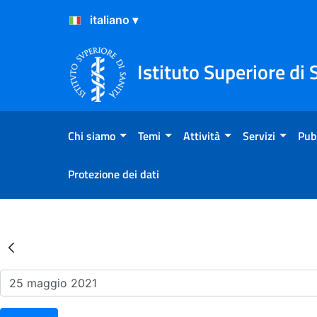
Salta al Contenuto
Salta al Footer
Istituto Superiore di 
Chi siamo
Temi
Attività
Servizi
Pub
Protezione dei dati
Risultati della Ricerca - Ev