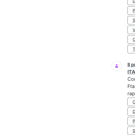
D
S
O
Il
IT
Co
Fta
rap
D
S