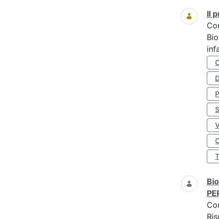
Il
Co
Bio
inf
D
S
O
Bio
PE
Co
Ris