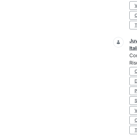
O
Juv
Ita
Co
Ris
D
S
O