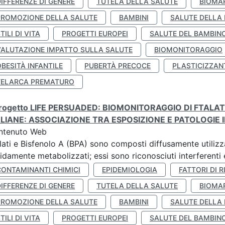
IFFERENZE DI GENERE
TUTELA DELLA SALUTE
BIOMA
PROMOZIONE DELLA SALUTE
BAMBINI
SALUTE DELLA
TILI DI VITA
PROGETTI EUROPEI
SALUTE DEL BAMBIN
VALUTAZIONE IMPATTO SULLA SALUTE
BIOMONITORAGGIO
BESITÀ INFANTILE
PUBERTÀ PRECOCE
PLASTICIZZAN
TELARCA PREMATURO
 progetto LIFE PERSUADED: BIOMONITORAGGIO DI FTALA
ALIANE: ASSOCIAZIONE TRA ESPOSIZIONE E PATOLOGIE I
ntenuto Web
lati e Bisfenolo A (BPA) sono composti diffusamente utilizza
idamente metabolizzati; essi sono riconosciuti interferenti e
CONTAMINANTI CHIMICI
EPIDEMIOLOGIA
FATTORI DI R
IFFERENZE DI GENERE
TUTELA DELLA SALUTE
BIOMA
PROMOZIONE DELLA SALUTE
BAMBINI
SALUTE DELLA
TILI DI VITA
PROGETTI EUROPEI
SALUTE DEL BAMBIN