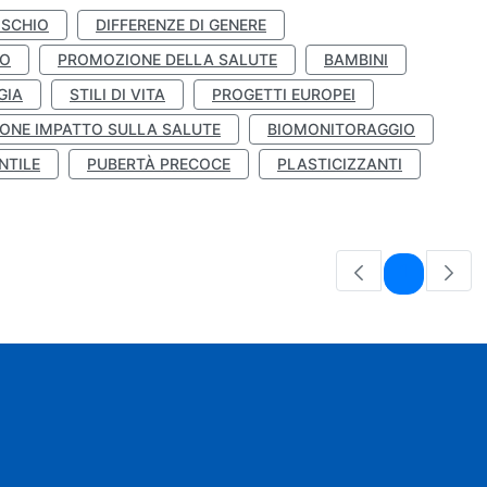
ISCHIO
DIFFERENZE DI GENERE
TO
PROMOZIONE DELLA SALUTE
BAMBINI
GIA
STILI DI VITA
PROGETTI EUROPEI
ONE IMPATTO SULLA SALUTE
BIOMONITORAGGIO
NTILE
PUBERTÀ PRECOCE
PLASTICIZZANTI
Pagina
1