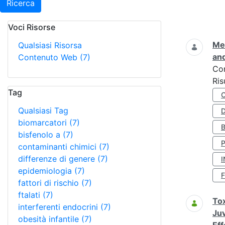
Ricerca
Voci Risorse
Ricerca
Met
Qualsiasi Risorsa
and
Contenuto Web
(7)
Co
Ris
Tag
Qualsiasi Tag
D
biomarcatori
(7)
bisfenolo a
(7)
contaminanti chimici
(7)
differenze di genere
(7)
I
epidemiologia
(7)
fattori di rischio
(7)
ftalati
(7)
Tox
interferenti endocrini
(7)
Juv
obesità infantile
(7)