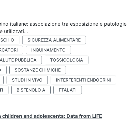
ino italiane: associazione tra esposizione e patologie
utilizzati...
ISCHIO
SICUREZZA ALIMENTARE
RCATORI
INQUINAMENTO
ALUTE PUBBLICA
TOSSICOLOGIA
O
SOSTANZE CHIMICHE
STUDI IN VIVO
INTERFERENTI ENDOCRINI
TI
BISFENOLO A
FTALATI
n children and adolescents: Data from LIFE