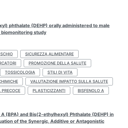
xyl) phthalate (DEHP) orally administered to male
n biomonitoring study
ISCHIO
SICUREZZA ALIMENTARE
RCATORI
PROMOZIONE DELLA SALUTE
TOSSICOLOGIA
STILI DI VITA
CHIMICHE
VALUTAZIONE IMPATTO SULLA SALUTE
À PRECOCE
PLASTICIZZANTI
BISFENOLO A
A (BPA) and Bis(2-ethylhexyl) Phthalate (DEHP) in
ation of the Synergic, Additive or Antagonistic