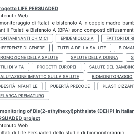
 progetto LIFE PERSUADED
ntenuto Web
monitoraggio di ftalati e bisfenolo A in coppie madre-bamb
antili Ftalati e Bisfenolo A (BPA) sono composti diffusamente 
CONTAMINANTI CHIMICI
EPIDEMIOLOGIA
FATTORI DI R
IFFERENZE DI GENERE
TUTELA DELLA SALUTE
BIOMA
PROMOZIONE DELLA SALUTE
SALUTE DELLA DONNA
S
TILI DI VITA
PROGETTI EUROPEI
SALUTE DEL BAMBIN
VALUTAZIONE IMPATTO SULLA SALUTE
BIOMONITORAGGIO
BESITÀ INFANTILE
PUBERTÀ PRECOCE
PLASTICIZZAN
TELARCA PREMATURO
monitoring of Bis(2-ethylhexyl)phthalate (DEHP) in Italia
RSUADED project
ntenuto Web
ultati di Life Persuaded dello studio di biomonitoraggio