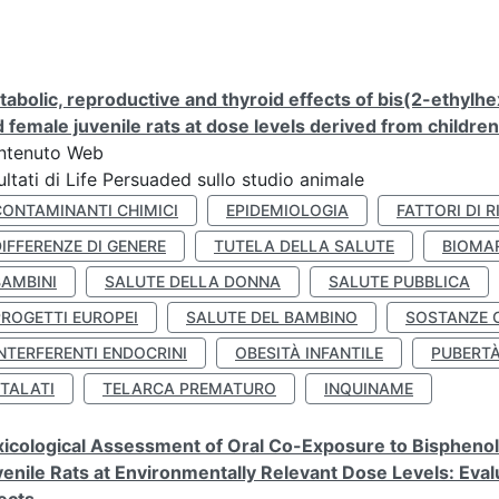
abolic, reproductive and thyroid effects of bis(2-ethylhe
 female juvenile rats at dose levels derived from childre
ntenuto Web
ultati di Life Persuaded sullo studio animale
CONTAMINANTI CHIMICI
EPIDEMIOLOGIA
FATTORI DI R
IFFERENZE DI GENERE
TUTELA DELLA SALUTE
BIOMA
BAMBINI
SALUTE DELLA DONNA
SALUTE PUBBLICA
PROGETTI EUROPEI
SALUTE DEL BAMBINO
SOSTANZE 
NTERFERENTI ENDOCRINI
OBESITÀ INFANTILE
PUBERT
FTALATI
TELARCA PREMATURO
INQUINAME
icological Assessment of Oral Co-Exposure to Bisphenol 
enile Rats at Environmentally Relevant Dose Levels: Evalu