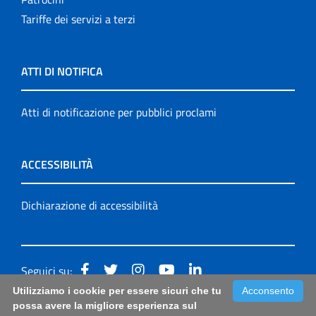
Tariffe dei servizi a terzi
ATTI DI NOTIFICA
Atti di notificazione per pubblici proclami
ACCESSIBILITÀ
Dichiarazione di accessibilità
Seguici su:
Utilizziamo i cookie per essere sicuri che tu
Acconsento
Accessibilità: form di segnalazione di prima istanza per
possa avere la migliore esperienza sul