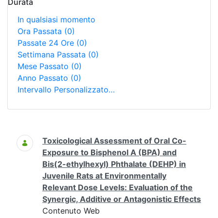
Durata
In qualsiasi momento
Ora Passata
(0)
Passate 24 Ore
(0)
Settimana Passata
(0)
Mese Passato
(0)
Anno Passato
(0)
Intervallo Personalizzato…
Ricerca
Toxicological Assessment of Oral Co-
Exposure to Bisphenol A (BPA) and
Bis(2-ethylhexyl) Phthalate (DEHP) in
Juvenile Rats at Environmentally
Relevant Dose Levels: Evaluation of the
Synergic, Additive or Antagonistic Effects
Contenuto Web