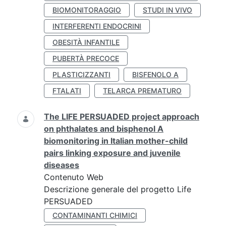
BIOMONITORAGGIO
STUDI IN VIVO
INTERFERENTI ENDOCRINI
OBESITÀ INFANTILE
PUBERTÀ PRECOCE
PLASTICIZZANTI
BISFENOLO A
FTALATI
TELARCA PREMATURO
The LIFE PERSUADED project approach
on phthalates and bisphenol A
biomonitoring in Italian mother-child
pairs linking exposure and juvenile
diseases
Contenuto Web
Descrizione generale del progetto Life
PERSUADED
CONTAMINANTI CHIMICI