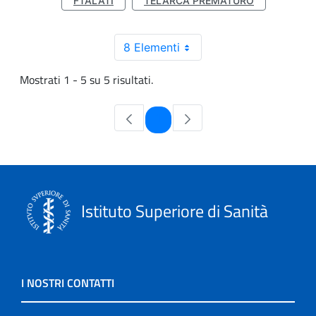
FTALATI
TELARCA PREMATURO
8 Elementi
Mostrati 1 - 5 su 5 risultati.
Pagina
1
Istituto Superiore di Sanità
I NOSTRI CONTATTI