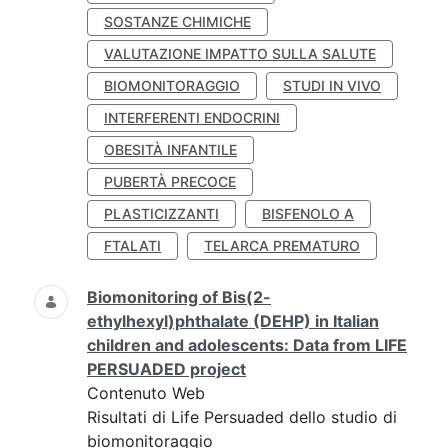
SOSTANZE CHIMICHE
VALUTAZIONE IMPATTO SULLA SALUTE
BIOMONITORAGGIO
STUDI IN VIVO
INTERFERENTI ENDOCRINI
OBESITÀ INFANTILE
PUBERTÀ PRECOCE
PLASTICIZZANTI
BISFENOLO A
FTALATI
TELARCA PREMATURO
Biomonitoring of Bis(2-
ethylhexyl)phthalate (DEHP) in Italian
children and adolescents: Data from LIFE
PERSUADED project
Contenuto Web
Risultati di Life Persuaded dello studio di
biomonitoraggio