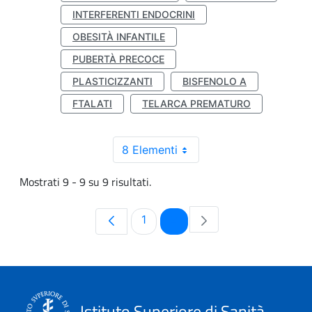
INTERFERENTI ENDOCRINI
OBESITÀ INFANTILE
PUBERTÀ PRECOCE
PLASTICIZZANTI
BISFENOLO A
FTALATI
TELARCA PREMATURO
8 Elementi
Mostrati 9 - 9 su 9 risultati.
Pagina
Pagina
1
2
Istituto Superiore di Sanità