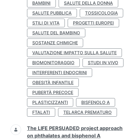
BAMBINI
SALUTE DELLA DONNA
SALUTE PUBBLICA
TOSSICOLOGIA
STILI DI VITA
PROGETTI EUROPEI
SALUTE DEL BAMBINO
SOSTANZE CHIMICHE
VALUTAZIONE IMPATTO SULLA SALUTE
BIOMONITORAGGIO
STUDI IN VIVO
INTERFERENTI ENDOCRINI
OBESITÀ INFANTILE
PUBERTÀ PRECOCE
PLASTICIZZANTI
BISFENOLO A
FTALATI
TELARCA PREMATURO
The LIFE PERSUADED project approach
on phthalates and bisphenol A