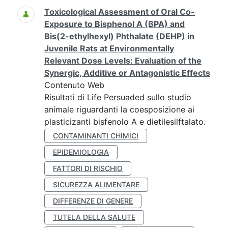
Toxicological Assessment of Oral Co-
Exposure to Bisphenol A (BPA) and
Bis(2-ethylhexyl) Phthalate (DEHP) in
Juvenile Rats at Environmentally
Relevant Dose Levels: Evaluation of the
Synergic, Additive or Antagonistic Effects
Contenuto Web
Risultati di Life Persuaded sullo studio
animale riguardanti la coesposizione ai
plasticizanti bisfenolo A e dietilesilftalato.
CONTAMINANTI CHIMICI
EPIDEMIOLOGIA
FATTORI DI RISCHIO
SICUREZZA ALIMENTARE
DIFFERENZE DI GENERE
TUTELA DELLA SALUTE