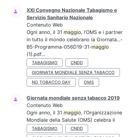
XXI Convegno Nazionale Tabagismo e
Servizio Sanitario Nazionale
Contenuto Web
Ogni anno, il 31
maggio
, l’OMS e i partner
in tutto il mondo celebrano la Giornata...-
B5-Programma-056D19-31-
maggio
(1).pdf...
TABAGISMO
CNDD
GIORNATA MONDIALE SENZA TABACCO
NO TOBACCO DAY
OMS
Giornata mondiale senza tabacco 2019
Contenuto Web
Ogni anno, il 31
maggio
, l’Organizzazione
Mondiale della Salute (OMS) celebra il
TABAGISMO
CNDD