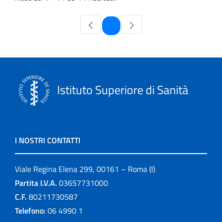
Pagina
1
Istituto Superiore di Sanità
I NOSTRI CONTATTI
Viale Regina Elena 299, 00161 – Roma (I)
Partita I.V.A.
03657731000
C.F.
80211730587
Telefono:
06 4990 1