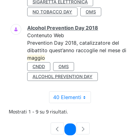
SIGARETTA ELETTRONICA
NO TOBACCO DAY
OMS
Alcohol Prevention Day 2018
Contenuto Web
Prevention Day 2018, catalizzatore del
dibattito quest’anno raccoglie nel mese di
maggio
CNDD
OMS
ALCOHOL PREVENTION DAY
40 Elementi
Mostrati 1 - 9 su 9 risultati.
Pagina
1