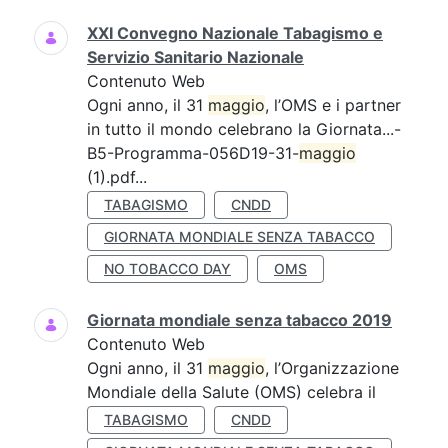
XXI Convegno Nazionale Tabagismo e
Servizio Sanitario Nazionale
Contenuto Web
Ogni anno, il 31
maggio
, l’OMS e i partner
in tutto il mondo celebrano la Giornata...-
B5-Programma-056D19-31-
maggio
(1).pdf...
TABAGISMO
CNDD
GIORNATA MONDIALE SENZA TABACCO
NO TOBACCO DAY
OMS
Giornata mondiale senza tabacco 2019
Contenuto Web
Ogni anno, il 31
maggio
, l’Organizzazione
Mondiale della Salute (OMS) celebra il
TABAGISMO
CNDD