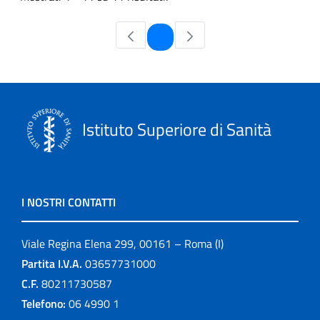
Pagina
1
Istituto Superiore di Sanità
I NOSTRI CONTATTI
Viale Regina Elena 299, 00161 – Roma (I)
Partita I.V.A.
03657731000
C.F.
80211730587
Telefono:
06 4990 1