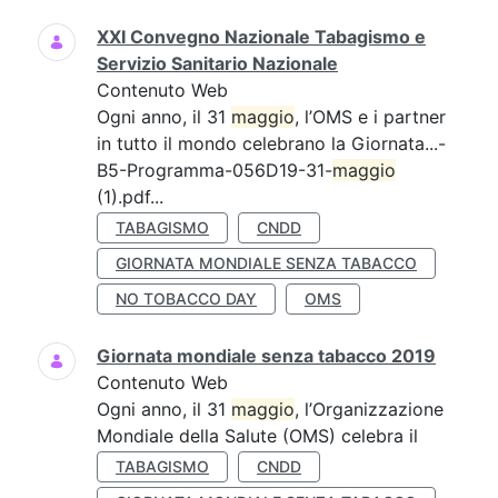
XXI Convegno Nazionale Tabagismo e
Servizio Sanitario Nazionale
Contenuto Web
Ogni anno, il 31
maggio
, l’OMS e i partner
in tutto il mondo celebrano la Giornata...-
B5-Programma-056D19-31-
maggio
(1).pdf...
TABAGISMO
CNDD
GIORNATA MONDIALE SENZA TABACCO
NO TOBACCO DAY
OMS
Giornata mondiale senza tabacco 2019
Contenuto Web
Ogni anno, il 31
maggio
, l’Organizzazione
Mondiale della Salute (OMS) celebra il
TABAGISMO
CNDD