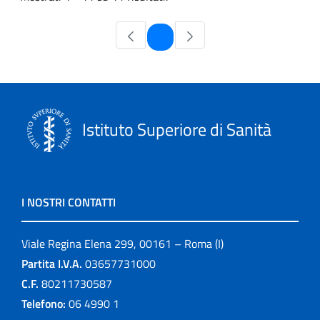
Pagina
1
Istituto Superiore di Sanità
I NOSTRI CONTATTI
Viale Regina Elena 299, 00161 – Roma (I)
Partita I.V.A.
03657731000
C.F.
80211730587
Telefono:
06 4990 1