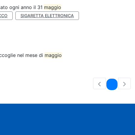
ato ogni anno il 31
maggio
CCO
SIGARETTA ELETTRONICA
accoglie nel mese di
maggio
Pagina
1