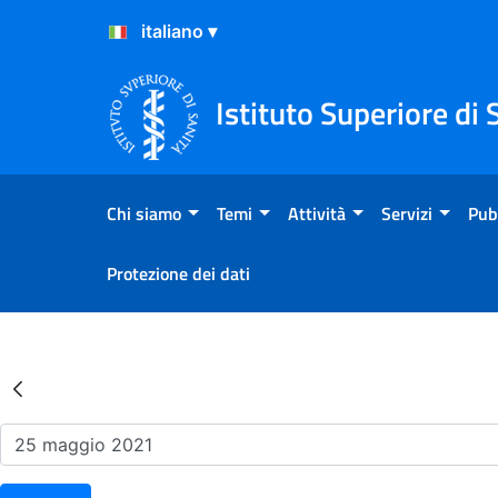
Salta al Contenuto
Salta al Footer
Istituto Superiore di 
Chi siamo
Temi
Attività
Servizi
Pub
Protezione dei dati
Risultati della Ricerca - Ev