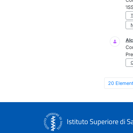
Co
’IS
Al
Co
Pre
20 Element
Istituto Superiore di S