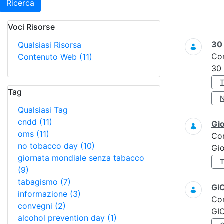
Ricerca
Voci Risorse
Ricerca
3
Qualsiasi Risorsa
Co
Contenuto Web
(11)
30
Tag
Qualsiasi Tag
cndd
(11)
Gi
oms
(11)
Co
no tobacco day
(10)
Gi
giornata mondiale senza tabacco
(9)
tabagismo
(7)
GI
informazione
(3)
Co
convegni
(2)
GI
alcohol prevention day
(1)