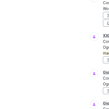
Co
Wo
XXI
Co
Ogn
ma
Gi
Co
Ogn
Gio