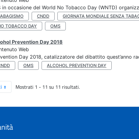
ntenuto Web
S in occasione del World No Tobacco Day (WNTD) organizz
TABAGISMO
CNDD
GIORNATA MONDIALE SENZA TABA
NO TOBACCO DAY
OMS
cohol Prevention Day 2018
ntenuto Web
vention Day 2018, catalizzatore del dibattito quest’anno r
CNDD
OMS
ALCOHOL PREVENTION DAY
Mostrati 1 - 11 su 11 risultati.
i
anità