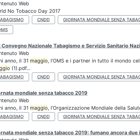
ntenuto Web
rld No Tobacco Day 2017
TABAGISMO
CNDD
GIORNATA MONDIALE SENZA TABA
OMS
 Convegno Nazionale Tabagismo e Servizio Sanitario Naz
ntenuto Web
i anno, il 31
maggio
, l’OMS e i partner in tutto il mondo 
ggio
(1).pdf...
TABAGISMO
CNDD
GIORNATA MONDIALE SENZA TABA
ornata mondiale senza tabacco 2019
ntenuto Web
i anno, il 31
maggio
, l’Organizzazione Mondiale della Salut
TABAGISMO
CNDD
GIORNATA MONDIALE SENZA TABA
rnata mondiale senza tabacco 2019: fumano ancora due ita