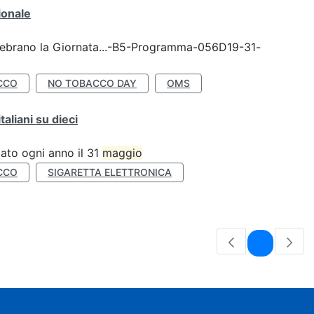
ionale
celebrano la Giornata...-B5-Programma-056D19-31-
CCO
NO TOBACCO DAY
OMS
liani su dieci
ato ogni anno il 31
maggio
CCO
SIGARETTA ELETTRONICA
Pagina
1