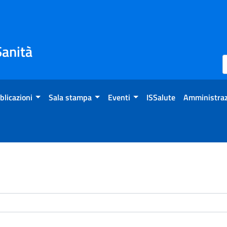
Sanità
blicazioni
Sala stampa
Eventi
ISSalute
Amministraz
enti