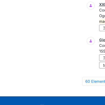
XXI
Co
Ogn
ma
Gio
Co
’IS
60 Element