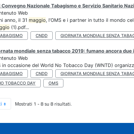
 Convegno Nazionale Tabagismo e Servizio Sanitario Naz
ntenuto Web
i anno, il 31
maggio
, l’OMS e i partner in tutto il mondo 
ggio
(1).pdf...
TABAGISMO
CNDD
GIORNATA MONDIALE SENZA TABA
rnata mondiale senza tabacco 2019: fumano ancora due ita
ntenuto Web
S in occasione del World No Tobacco Day (WNTD) organizz
TABAGISMO
CNDD
GIORNATA MONDIALE SENZA TABA
NO TOBACCO DAY
OMS
Mostrati 1 - 8 su 8 risultati.
i