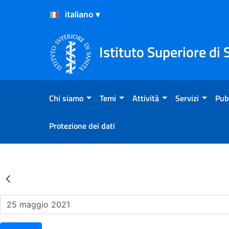
Salta al Contenuto
Salta al Footer
Istituto Superiore di 
Chi siamo
Temi
Attività
Servizi
Pub
Protezione dei dati
Risultati della Ricerca - Ev