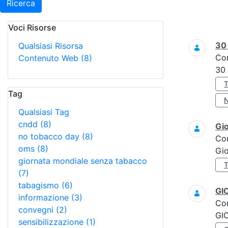
Ricerca
Voci Risorse
Ricerca
3
Qualsiasi Risorsa
Co
Contenuto Web
(8)
30
Tag
Qualsiasi Tag
cndd
(8)
Gi
no tobacco day
(8)
Co
oms
(8)
Gi
giornata mondiale senza tabacco
(7)
tabagismo
(6)
GI
informazione
(3)
Co
convegni
(2)
GI
sensibilizzazione
(1)