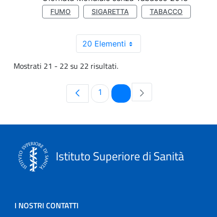
FUMO
SIGARETTA
TABACCO
20 Elementi
Mostrati 21 - 22 su 22 risultati.
Pagina
Pagina
1
2
Istituto Superiore di Sanità
I NOSTRI CONTATTI