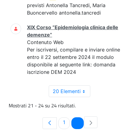
previsti Antonella Tancredi, Maria
Buoncervello antonella.tancredi
XIX Corso “Epidemiologia clinica delle
demenze”
Contenuto Web
Per iscriversi, compilare e inviare online
entro il 22 settembre 2024 il modulo
disponibile al seguente link: domanda
iscrizione DEM 2024
20 Elementi
Mostrati 21 - 24 su 24 risultati.
Pagina
Pagina
1
2