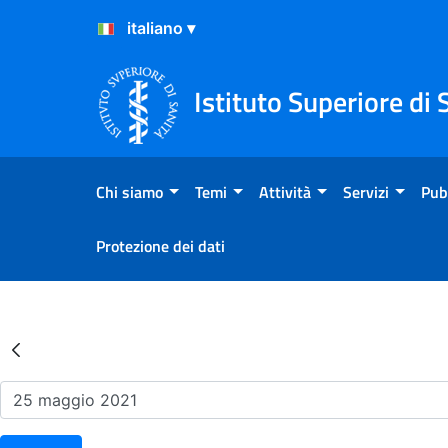
Salta al Contenuto
Salta al Footer
Istituto Superiore di 
Chi siamo
Temi
Attività
Servizi
Pub
Protezione dei dati
Risultati della Ricerca - Ev