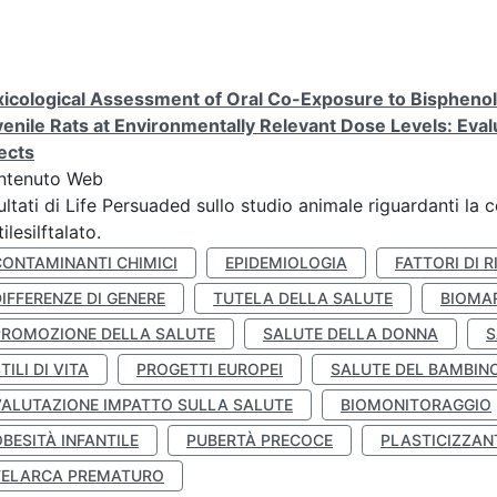
icological Assessment of Oral Co-Exposure to Bisphenol 
enile Rats at Environmentally Relevant Dose Levels: Evalu
ects
ntenuto Web
ultati di Life Persuaded sullo studio animale riguardanti la 
tilesilftalato.
CONTAMINANTI CHIMICI
EPIDEMIOLOGIA
FATTORI DI R
IFFERENZE DI GENERE
TUTELA DELLA SALUTE
BIOMA
PROMOZIONE DELLA SALUTE
SALUTE DELLA DONNA
S
TILI DI VITA
PROGETTI EUROPEI
SALUTE DEL BAMBIN
VALUTAZIONE IMPATTO SULLA SALUTE
BIOMONITORAGGIO
BESITÀ INFANTILE
PUBERTÀ PRECOCE
PLASTICIZZAN
TELARCA PREMATURO