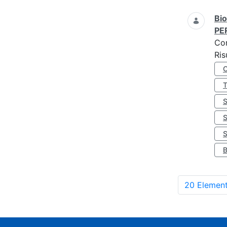
Bio
PE
Co
Ris
S
20 Element