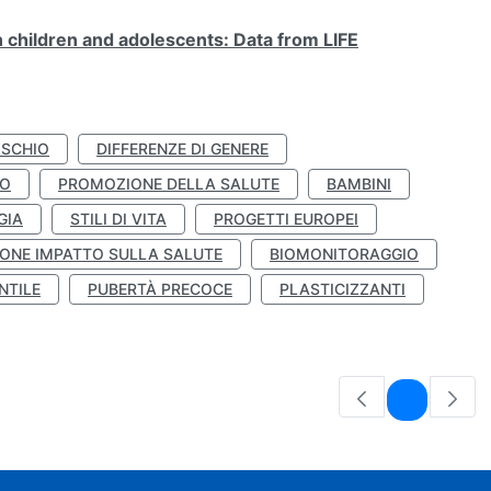
n children and adolescents: Data from LIFE
ISCHIO
DIFFERENZE DI GENERE
TO
PROMOZIONE DELLA SALUTE
BAMBINI
GIA
STILI DI VITA
PROGETTI EUROPEI
ONE IMPATTO SULLA SALUTE
BIOMONITORAGGIO
NTILE
PUBERTÀ PRECOCE
PLASTICIZZANTI
Pagina
1