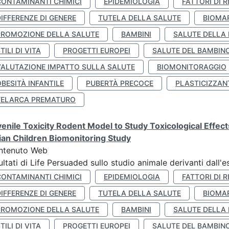
CONTAMINANTI CHIMICI
EPIDEMIOLOGIA
FATTORI DI R
IFFERENZE DI GENERE
TUTELA DELLA SALUTE
BIOMA
PROMOZIONE DELLA SALUTE
BAMBINI
SALUTE DELLA
TILI DI VITA
PROGETTI EUROPEI
SALUTE DEL BAMBIN
VALUTAZIONE IMPATTO SULLA SALUTE
BIOMONITORAGGIO
BESITÀ INFANTILE
PUBERTÀ PRECOCE
PLASTICIZZAN
TELARCA PREMATURO
enile Toxicity Rodent Model to Study Toxicological Effec
lian Children Biomonitoring Study
ntenuto Web
ultati di Life Persuaded sullo studio animale derivanti dall'
CONTAMINANTI CHIMICI
EPIDEMIOLOGIA
FATTORI DI R
IFFERENZE DI GENERE
TUTELA DELLA SALUTE
BIOMA
PROMOZIONE DELLA SALUTE
BAMBINI
SALUTE DELLA
TILI DI VITA
PROGETTI EUROPEI
SALUTE DEL BAMBIN