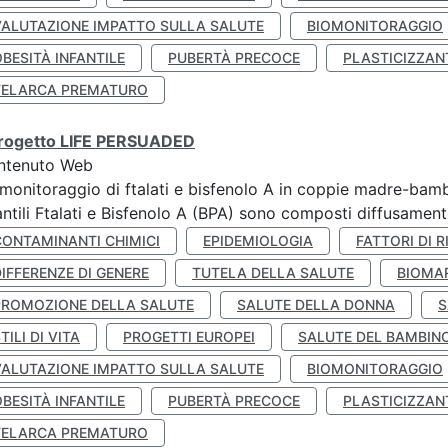
VALUTAZIONE IMPATTO SULLA SALUTE
BIOMONITORAGGIO
BESITÀ INFANTILE
PUBERTÀ PRECOCE
PLASTICIZZAN
TELARCA PREMATURO
 progetto LIFE PERSUADED
ntenuto Web
monitoraggio di ftalati e bisfenolo A in coppie madre-bamb
antili Ftalati e Bisfenolo A (BPA) sono composti diffusamente 
CONTAMINANTI CHIMICI
EPIDEMIOLOGIA
FATTORI DI R
IFFERENZE DI GENERE
TUTELA DELLA SALUTE
BIOMA
PROMOZIONE DELLA SALUTE
SALUTE DELLA DONNA
S
TILI DI VITA
PROGETTI EUROPEI
SALUTE DEL BAMBIN
VALUTAZIONE IMPATTO SULLA SALUTE
BIOMONITORAGGIO
BESITÀ INFANTILE
PUBERTÀ PRECOCE
PLASTICIZZAN
TELARCA PREMATURO