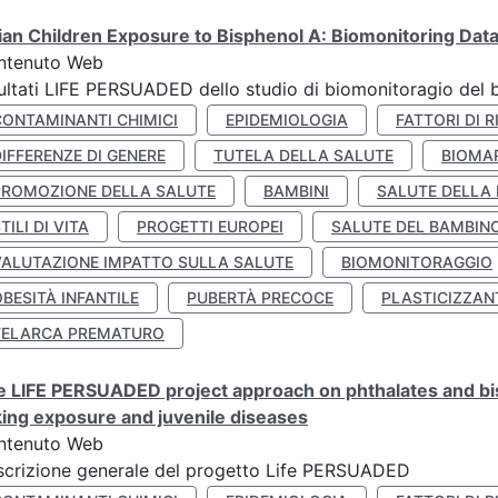
lian Children Exposure to Bisphenol A: Biomonitoring Da
ntenuto Web
ultati LIFE PERSUADED dello studio di biomonitoragio del 
CONTAMINANTI CHIMICI
EPIDEMIOLOGIA
FATTORI DI R
IFFERENZE DI GENERE
TUTELA DELLA SALUTE
BIOMA
PROMOZIONE DELLA SALUTE
BAMBINI
SALUTE DELLA
TILI DI VITA
PROGETTI EUROPEI
SALUTE DEL BAMBIN
VALUTAZIONE IMPATTO SULLA SALUTE
BIOMONITORAGGIO
BESITÀ INFANTILE
PUBERTÀ PRECOCE
PLASTICIZZAN
TELARCA PREMATURO
 LIFE PERSUADED project approach on phthalates and bisp
king exposure and juvenile diseases
ntenuto Web
crizione generale del progetto Life PERSUADED