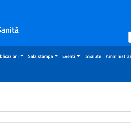
Sanità
blicazioni
Sala stampa
Eventi
ISSalute
Amministraz
enti