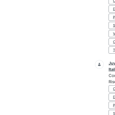
D
S
O
Juv
Ita
Co
Ris
D
S