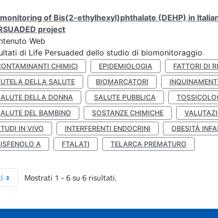
monitoring of Bis(2-ethylhexyl)phthalate (DEHP) in Italia
RSUADED project
ntenuto Web
ultati di Life Persuaded dello studio di biomonitoraggio
CONTAMINANTI CHIMICI
EPIDEMIOLOGIA
FATTORI DI R
TUTELA DELLA SALUTE
BIOMARCATORI
INQUINAMEN
SALUTE DELLA DONNA
SALUTE PUBBLICA
TOSSICOLO
SALUTE DEL BAMBINO
SOSTANZE CHIMICHE
VALUTAZI
TUDI IN VIVO
INTERFERENTI ENDOCRINI
OBESITÀ INFA
BISFENOLO A
FTALATI
TELARCA PREMATURO
Mostrati 1 - 6 su 6 risultati.
i