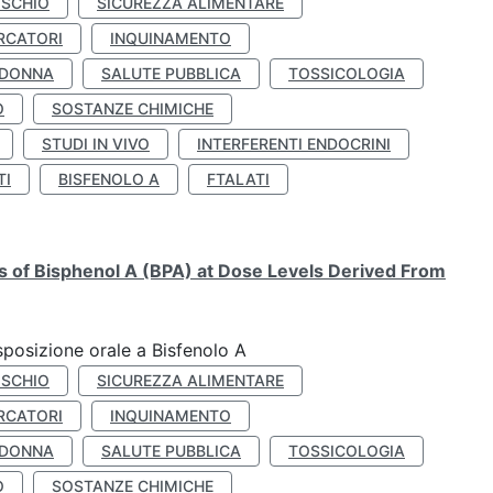
ISCHIO
SICUREZZA ALIMENTARE
RCATORI
INQUINAMENTO
 DONNA
SALUTE PUBBLICA
TOSSICOLOGIA
O
SOSTANZE CHIMICHE
STUDI IN VIVO
INTERFERENTI ENDOCRINI
TI
BISFENOLO A
FTALATI
ts of Bisphenol A (BPA) at Dose Levels Derived From
esposizione orale a Bisfenolo A
ISCHIO
SICUREZZA ALIMENTARE
RCATORI
INQUINAMENTO
 DONNA
SALUTE PUBBLICA
TOSSICOLOGIA
O
SOSTANZE CHIMICHE