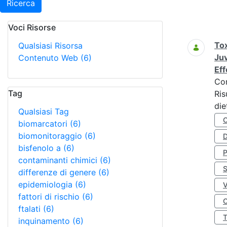
Ricerca
Voci Risorse
Ricerca
Tox
Qualsiasi Risorsa
Juv
Contenuto Web
(6)
Eff
Co
Tag
Ris
die
Qualsiasi Tag
biomarcatori
(6)
biomonitoraggio
(6)
D
bisfenolo a
(6)
contaminanti chimici
(6)
S
differenze di genere
(6)
epidemiologia
(6)
fattori di rischio
(6)
O
ftalati
(6)
inquinamento
(6)