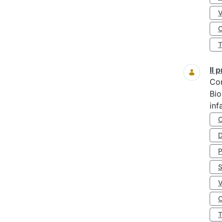
O
Il
Co
Bio
inf
D
S
O