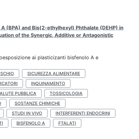
A (BPA) and Bis(2-ethylhexyl) Phthalate (DEHP) in
ation of the Synergic, Additive or Antagonistic
coesposizione ai plasticizanti bisfenolo A e
ISCHIO
SICUREZZA ALIMENTARE
RCATORI
INQUINAMENTO
ALUTE PUBBLICA
TOSSICOLOGIA
O
SOSTANZE CHIMICHE
STUDI IN VIVO
INTERFERENTI ENDOCRINI
TI
BISFENOLO A
FTALATI