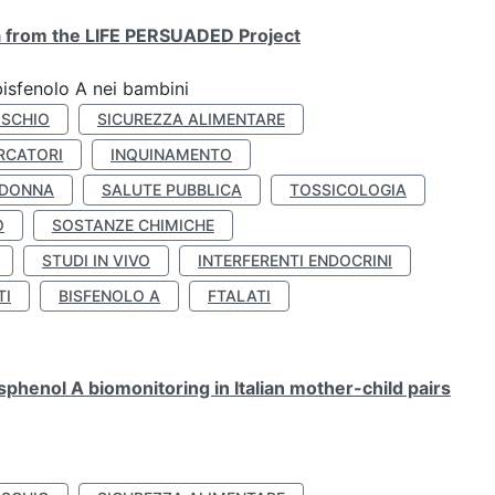
ta from the LIFE PERSUADED Project
bisfenolo A nei bambini
ISCHIO
SICUREZZA ALIMENTARE
RCATORI
INQUINAMENTO
 DONNA
SALUTE PUBBLICA
TOSSICOLOGIA
O
SOSTANZE CHIMICHE
STUDI IN VIVO
INTERFERENTI ENDOCRINI
TI
BISFENOLO A
FTALATI
henol A biomonitoring in Italian mother-child pairs