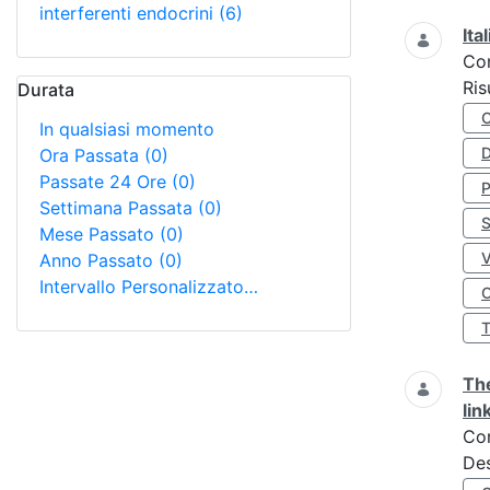
interferenti endocrini
(6)
Ita
Co
Ris
Durata
In qualsiasi momento
D
Ora Passata
(0)
Passate 24 Ore
(0)
Settimana Passata
(0)
S
Mese Passato
(0)
Anno Passato
(0)
Intervallo Personalizzato…
O
The
lin
Co
Des