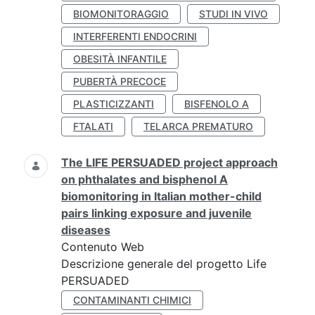
BIOMONITORAGGIO
STUDI IN VIVO
INTERFERENTI ENDOCRINI
OBESITÀ INFANTILE
PUBERTÀ PRECOCE
PLASTICIZZANTI
BISFENOLO A
FTALATI
TELARCA PREMATURO
The LIFE PERSUADED project approach
on phthalates and bisphenol A
biomonitoring in Italian mother-child
pairs linking exposure and juvenile
diseases
Contenuto Web
Descrizione generale del progetto Life
PERSUADED
CONTAMINANTI CHIMICI