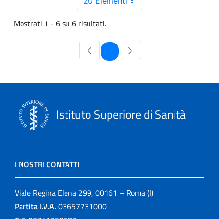
20 Elementi
Mostrati 1 - 6 su 6 risultati.
Pagina
1
Istituto Superiore di Sanità
I NOSTRI CONTATTI
Viale Regina Elena 299, 00161 – Roma (I)
Partita I.V.A.
03657731000