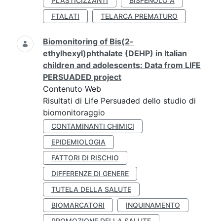
PLASTICIZZANTI
BISFENOLO A
FTALATI
TELARCA PREMATURO
Biomonitoring of Bis(2-
ethylhexyl)phthalate (DEHP) in Italian
children and adolescents: Data from LIFE
PERSUADED project
Contenuto Web
Risultati di Life Persuaded dello studio di
biomonitoraggio
CONTAMINANTI CHIMICI
EPIDEMIOLOGIA
FATTORI DI RISCHIO
DIFFERENZE DI GENERE
TUTELA DELLA SALUTE
BIOMARCATORI
INQUINAMENTO
PROMOZIONE DELLA SALUTE