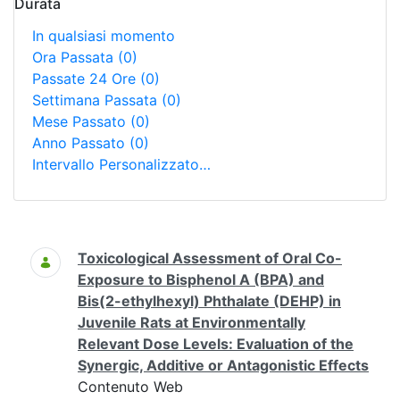
Durata
In qualsiasi momento
Ora Passata
(0)
Passate 24 Ore
(0)
Settimana Passata
(0)
Mese Passato
(0)
Anno Passato
(0)
Intervallo Personalizzato…
Ricerca
Toxicological Assessment of Oral Co-
Exposure to Bisphenol A (BPA) and
Bis(2-ethylhexyl) Phthalate (DEHP) in
Juvenile Rats at Environmentally
Relevant Dose Levels: Evaluation of the
Synergic, Additive or Antagonistic Effects
Contenuto Web