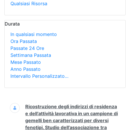
Qualsiasi Risorsa
Durata
In qualsiasi momento
Ora Passata
Passate 24 Ore
Settimana Passata
Mese Passato
Anno Passato
Intervallo Personalizzato…
Ricerca
Ricostruzione degli indirizzi di residenza
e dell’attività lavorativa in un campione di
gemelli ben caratterizzati per diversi
fenotipi. Studio dell’associazione tra