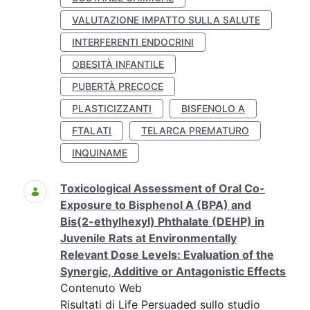
VALUTAZIONE IMPATTO SULLA SALUTE
INTERFERENTI ENDOCRINI
OBESITÀ INFANTILE
PUBERTÀ PRECOCE
PLASTICIZZANTI
BISFENOLO A
FTALATI
TELARCA PREMATURO
INQUINAME
Toxicological Assessment of Oral Co-
Exposure to Bisphenol A (BPA) and
Bis(2-ethylhexyl) Phthalate (DEHP) in
Juvenile Rats at Environmentally
Relevant Dose Levels: Evaluation of the
Synergic, Additive or Antagonistic Effects
Contenuto Web
Risultati di Life Persuaded sullo studio