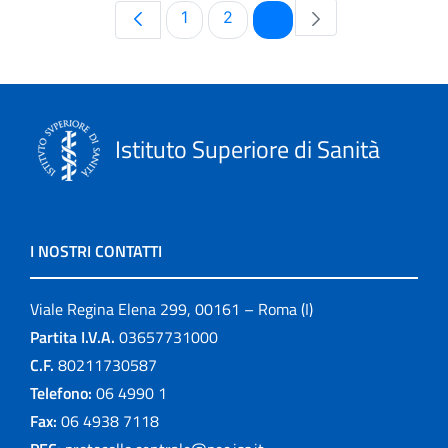
Pagina
Pagina
Pagina
1
2
3
Istituto Superiore di Sanità
I NOSTRI CONTATTI
Viale Regina Elena 299, 00161 – Roma (I)
Partita I.V.A.
03657731000
C.F.
80211730587
Telefono:
06 4990 1
Fax:
06 4938 7118