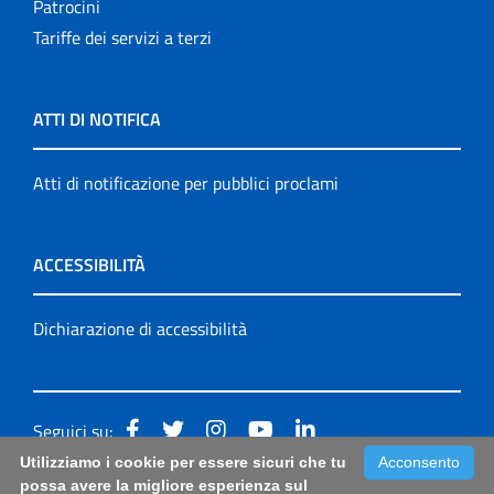
Patrocini
Tariffe dei servizi a terzi
ATTI DI NOTIFICA
Atti di notificazione per pubblici proclami
ACCESSIBILITÀ
Dichiarazione di accessibilità
Seguici su:
Utilizziamo i cookie per essere sicuri che tu
Acconsento
Accessibilità: form di segnalazione di prima istanza per
possa avere la migliore esperienza sul