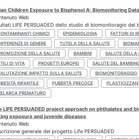
lian Children Exposure to Bisphenol A: Biomonitoring Da
ntenuto Web
ultati LIFE PERSUADED dello studio di biomonitoragio del 
CONTAMINANTI CHIMICI
EPIDEMIOLOGIA
FATTORI DI R
IFFERENZE DI GENERE
TUTELA DELLA SALUTE
BIOMA
PROMOZIONE DELLA SALUTE
BAMBINI
SALUTE DELLA
TILI DI VITA
PROGETTI EUROPEI
SALUTE DEL BAMBIN
VALUTAZIONE IMPATTO SULLA SALUTE
BIOMONITORAGGIO
BESITÀ INFANTILE
PUBERTÀ PRECOCE
PLASTICIZZAN
TELARCA PREMATURO
 LIFE PERSUADED project approach on phthalates and bisp
king exposure and juvenile diseases
ntenuto Web
crizione generale del progetto Life PERSUADED