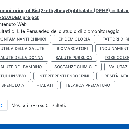
monitoring of Bis(2-ethylhexyl)phthalate (DEHP) in Italia
RSUADED project
ntenuto Web
ultati di Life Persuaded dello studio di biomonitoraggio
CONTAMINANTI CHIMICI
EPIDEMIOLOGIA
FATTORI DI R
TUTELA DELLA SALUTE
BIOMARCATORI
INQUINAMEN
SALUTE DELLA DONNA
SALUTE PUBBLICA
TOSSICOLO
SALUTE DEL BAMBINO
SOSTANZE CHIMICHE
VALUTAZI
TUDI IN VIVO
INTERFERENTI ENDOCRINI
OBESITÀ INFA
BISFENOLO A
FTALATI
TELARCA PREMATURO
Mostrati 5 - 6 su 6 risultati.