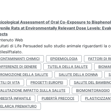
icological Assessment of Oral Co-Exposure to Bisphenol 
enile Rats at Environmentally Relevant Dose Levels: Evalu
ects
ntenuto Web
ultati di Life Persuaded sullo studio animale riguardanti la 
tilesilftalato.
CONTAMINANTI CHIMICI
EPIDEMIOLOGIA
FATTORI DI R
IFFERENZE DI GENERE
TUTELA DELLA SALUTE
BIOMA
PROMOZIONE DELLA SALUTE
SALUTE DELLA DONNA
S
TILI DI VITA
PROGETTI EUROPEI
SALUTE DEL BAMBIN
VALUTAZIONE IMPATTO SULLA SALUTE
BIOMONITORAGGIO
BESITÀ INFANTILE
PUBERTÀ PRECOCE
PLASTICIZZAN
TELARCA PREMATURO