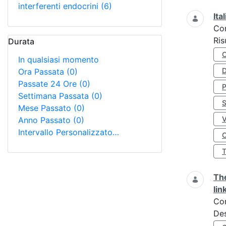
interferenti endocrini
(6)
Ita
Co
Ris
Durata
In qualsiasi momento
D
Ora Passata
(0)
Passate 24 Ore
(0)
Settimana Passata
(0)
S
Mese Passato
(0)
Anno Passato
(0)
Intervallo Personalizzato…
O
The
lin
Co
Des