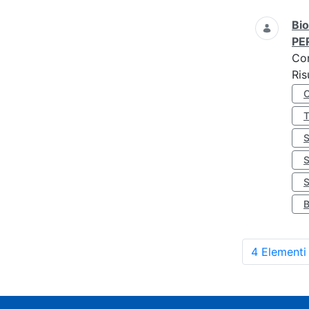
Bio
PE
Co
Ris
S
4 Elementi