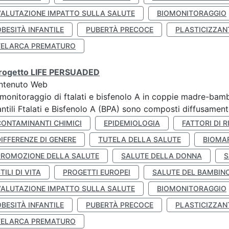
VALUTAZIONE IMPATTO SULLA SALUTE
BIOMONITORAGGIO
BESITÀ INFANTILE
PUBERTÀ PRECOCE
PLASTICIZZAN
TELARCA PREMATURO
 progetto LIFE PERSUADED
ntenuto Web
monitoraggio di ftalati e bisfenolo A in coppie madre-bamb
antili Ftalati e Bisfenolo A (BPA) sono composti diffusamente 
CONTAMINANTI CHIMICI
EPIDEMIOLOGIA
FATTORI DI R
IFFERENZE DI GENERE
TUTELA DELLA SALUTE
BIOMA
PROMOZIONE DELLA SALUTE
SALUTE DELLA DONNA
S
TILI DI VITA
PROGETTI EUROPEI
SALUTE DEL BAMBIN
VALUTAZIONE IMPATTO SULLA SALUTE
BIOMONITORAGGIO
BESITÀ INFANTILE
PUBERTÀ PRECOCE
PLASTICIZZAN
TELARCA PREMATURO