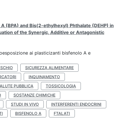
A (BPA) and Bis(2-ethylhexyl) Phthalate (DEHP) in
ation of the Synergic, Additive or Antagonistic
coesposizione ai plasticizanti bisfenolo A e
ISCHIO
SICUREZZA ALIMENTARE
RCATORI
INQUINAMENTO
ALUTE PUBBLICA
TOSSICOLOGIA
O
SOSTANZE CHIMICHE
STUDI IN VIVO
INTERFERENTI ENDOCRINI
TI
BISFENOLO A
FTALATI