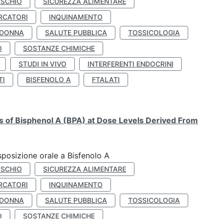
ISCHIO
SICUREZZA ALIMENTARE
RCATORI
INQUINAMENTO
 DONNA
SALUTE PUBBLICA
TOSSICOLOGIA
O
SOSTANZE CHIMICHE
STUDI IN VIVO
INTERFERENTI ENDOCRINI
TI
BISFENOLO A
FTALATI
ts of Bisphenol A (BPA) at Dose Levels Derived From
esposizione orale a Bisfenolo A
ISCHIO
SICUREZZA ALIMENTARE
RCATORI
INQUINAMENTO
 DONNA
SALUTE PUBBLICA
TOSSICOLOGIA
O
SOSTANZE CHIMICHE