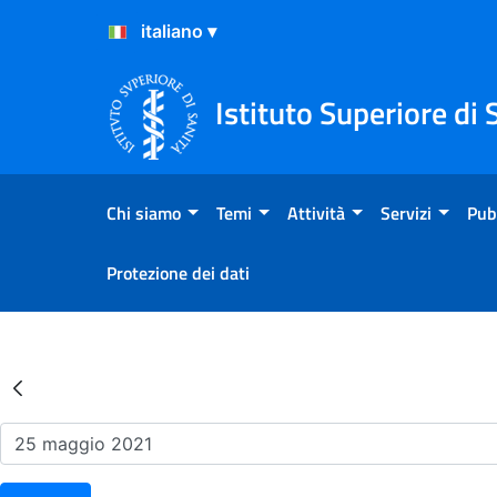
Salta al Contenuto
Salta al Footer
Istituto Superiore di 
Chi siamo
Temi
Attività
Servizi
Pub
Protezione dei dati
Risultati della Ricerca - Ev