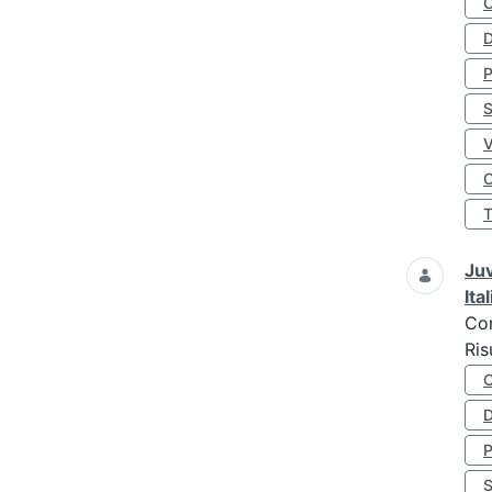
D
S
O
Juv
Ita
Co
Ris
D
S