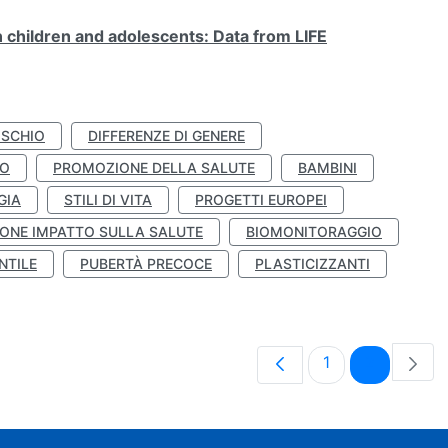
n children and adolescents: Data from LIFE
ISCHIO
DIFFERENZE DI GENERE
TO
PROMOZIONE DELLA SALUTE
BAMBINI
GIA
STILI DI VITA
PROGETTI EUROPEI
ONE IMPATTO SULLA SALUTE
BIOMONITORAGGIO
NTILE
PUBERTÀ PRECOCE
PLASTICIZZANTI
Pagina
Pagina
1
2