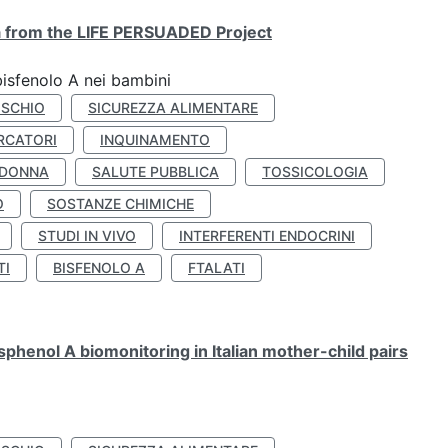
ta from the LIFE PERSUADED Project
bisfenolo A nei bambini
ISCHIO
SICUREZZA ALIMENTARE
RCATORI
INQUINAMENTO
 DONNA
SALUTE PUBBLICA
TOSSICOLOGIA
O
SOSTANZE CHIMICHE
STUDI IN VIVO
INTERFERENTI ENDOCRINI
TI
BISFENOLO A
FTALATI
henol A biomonitoring in Italian mother-child pairs