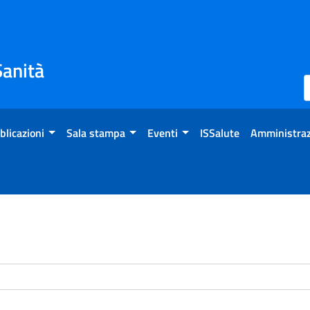
Sanità
blicazioni
Sala stampa
Eventi
ISSalute
Amministraz
enti