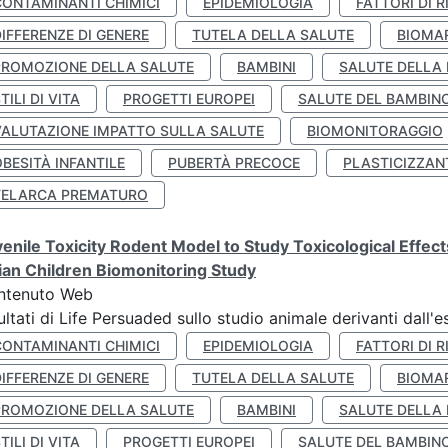
CONTAMINANTI CHIMICI
EPIDEMIOLOGIA
FATTORI DI R
IFFERENZE DI GENERE
TUTELA DELLA SALUTE
BIOMA
PROMOZIONE DELLA SALUTE
BAMBINI
SALUTE DELLA
TILI DI VITA
PROGETTI EUROPEI
SALUTE DEL BAMBIN
VALUTAZIONE IMPATTO SULLA SALUTE
BIOMONITORAGGIO
BESITÀ INFANTILE
PUBERTÀ PRECOCE
PLASTICIZZAN
TELARCA PREMATURO
enile Toxicity Rodent Model to Study Toxicological Effec
lian Children Biomonitoring Study
ntenuto Web
ultati di Life Persuaded sullo studio animale derivanti dall'
CONTAMINANTI CHIMICI
EPIDEMIOLOGIA
FATTORI DI R
IFFERENZE DI GENERE
TUTELA DELLA SALUTE
BIOMA
PROMOZIONE DELLA SALUTE
BAMBINI
SALUTE DELLA
TILI DI VITA
PROGETTI EUROPEI
SALUTE DEL BAMBIN