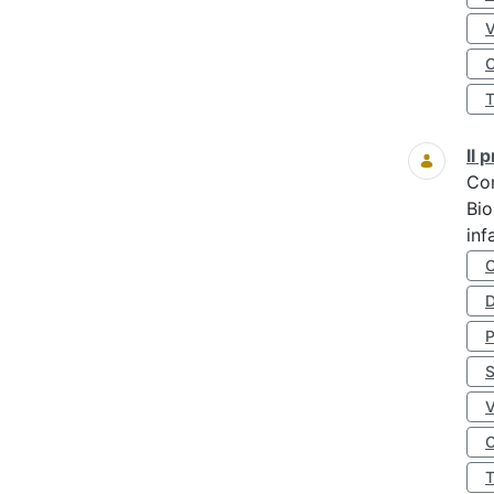
O
Il
Co
Bio
inf
D
S
O