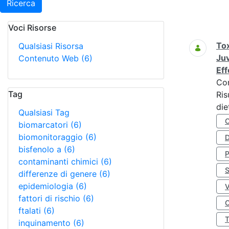
Ricerca
Voci Risorse
Ricerca
Tox
Qualsiasi Risorsa
Juv
Contenuto Web
(6)
Eff
Co
Tag
Ris
die
Qualsiasi Tag
biomarcatori
(6)
biomonitoraggio
(6)
D
bisfenolo a
(6)
contaminanti chimici
(6)
S
differenze di genere
(6)
epidemiologia
(6)
fattori di rischio
(6)
O
ftalati
(6)
inquinamento
(6)