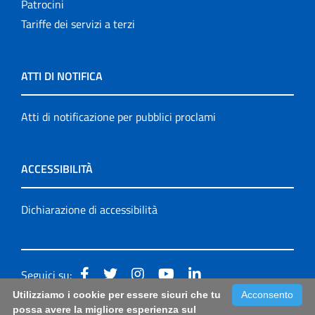
Patrocini
Tariffe dei servizi a terzi
ATTI DI NOTIFICA
Atti di notificazione per pubblici proclami
ACCESSIBILITÀ
Dichiarazione di accessibilità
Seguici su:
Utilizziamo i cookie per essere sicuri che tu
Acconsento
Accessibilità: form di segnalazione di prima istanza per
possa avere la migliore esperienza sul