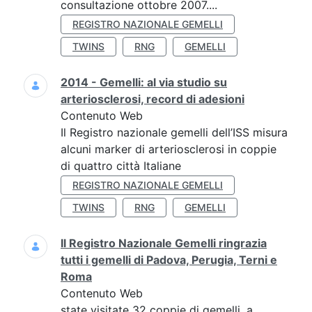
consultazione ottobre 2007....
REGISTRO NAZIONALE GEMELLI
TWINS
RNG
GEMELLI
2014 - Gemelli: al via studio su
arteriosclerosi, record di adesioni
Contenuto Web
Il Registro nazionale gemelli dell’ISS misura
alcuni marker di arteriosclerosi in coppie
di quattro città Italiane
REGISTRO NAZIONALE GEMELLI
TWINS
RNG
GEMELLI
Il Registro Nazionale Gemelli ringrazia
tutti i gemelli di Padova, Perugia, Terni e
Roma
Contenuto Web
state visitate 32 coppie di gemelli, a