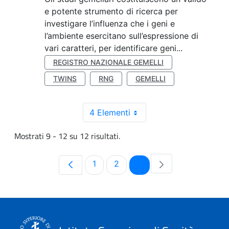
e potente strumento di ricerca per
investigare l’influenza che i geni e
l’ambiente esercitano sull’espressione di
vari caratteri, per identificare geni...
REGISTRO NAZIONALE GEMELLI
TWINS
RNG
GEMELLI
4 Elementi
Mostrati 9 - 12 su 12 risultati.
Pagina
Pagina
Pagina
1
2
3