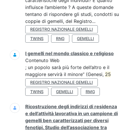
caratteristiche degli individui? E quanto
influisce l’ambiente ? A queste domande
tentano di rispondere gli studi, condotti su
coppie di gemelli, del Registro...
REGISTRO NAZIONALE GEMELLI
TWINS
RNG
GEMELLI
I gemelli nel mondo classico e religioso
Contenuto Web
; un popolo sarà più forte dell’altro e il
maggiore servirà il minore” (Genesi,
25
REGISTRO NAZIONALE GEMELLI
TWINS
GEMELLI
RMG
Ricostruzione degli indirizzi di residenza
e dell’attività lavorativa in un campione di
gemelli ben caratterizzati per diversi
fenotipi. Studio dell’associazione tra