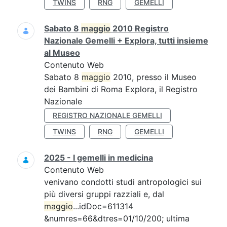
TWINS
RNG
GEMELLI
Sabato 8
maggio
2010 Registro
Nazionale Gemelli + Explora, tutti insieme
al Museo
Contenuto Web
Sabato 8
maggio
2010, presso il Museo
dei Bambini di Roma Explora, il Registro
Nazionale
REGISTRO NAZIONALE GEMELLI
TWINS
RNG
GEMELLI
2025 - I gemelli in medicina
Contenuto Web
venivano condotti studi antropologici sui
più diversi gruppi razziali e, dal
maggio
...idDoc=611314
&numres=66&dtres=01/10/200; ultima