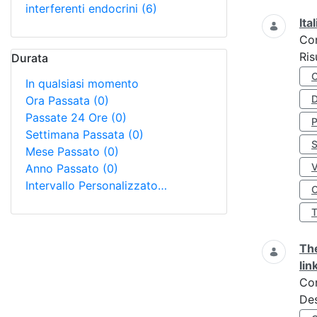
interferenti endocrini
(6)
Ita
Co
Ris
Durata
In qualsiasi momento
D
Ora Passata
(0)
Passate 24 Ore
(0)
Settimana Passata
(0)
S
Mese Passato
(0)
Anno Passato
(0)
Intervallo Personalizzato…
O
The
lin
Co
Des