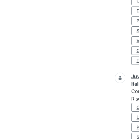
D
S
O
Juv
Ita
Co
Ris
D
S