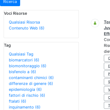
Ricerca
Voci Risorse
Ricerca
Tox
Qualsiasi Risorsa
Juv
Contenuto Web
(6)
Eff
Co
Tag
Ris
die
Qualsiasi Tag
biomarcatori
(6)
biomonitoraggio
(6)
D
bisfenolo a
(6)
contaminanti chimici
(6)
S
differenze di genere
(6)
epidemiologia
(6)
fattori di rischio
(6)
O
ftalati
(6)
inquinamento
(6)