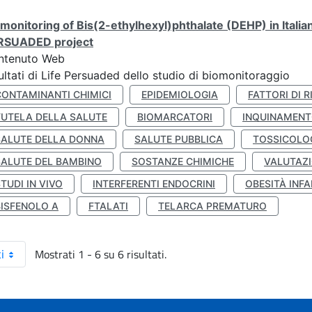
monitoring of Bis(2-ethylhexyl)phthalate (DEHP) in Italia
RSUADED project
ntenuto Web
ultati di Life Persuaded dello studio di biomonitoraggio
CONTAMINANTI CHIMICI
EPIDEMIOLOGIA
FATTORI DI R
TUTELA DELLA SALUTE
BIOMARCATORI
INQUINAMEN
SALUTE DELLA DONNA
SALUTE PUBBLICA
TOSSICOLO
SALUTE DEL BAMBINO
SOSTANZE CHIMICHE
VALUTAZI
TUDI IN VIVO
INTERFERENTI ENDOCRINI
OBESITÀ INFA
BISFENOLO A
FTALATI
TELARCA PREMATURO
Mostrati 1 - 6 su 6 risultati.
i