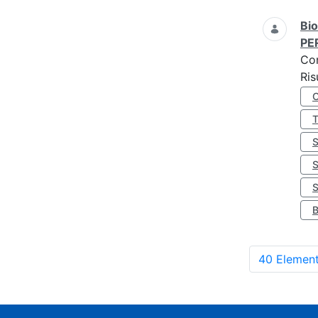
Bio
PE
Co
Ris
S
40 Element