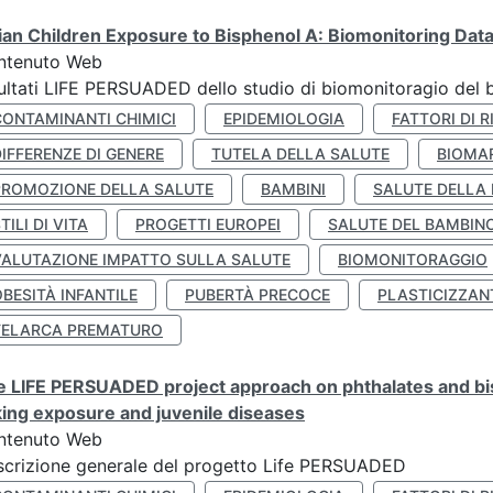
lian Children Exposure to Bisphenol A: Biomonitoring Da
ntenuto Web
ultati LIFE PERSUADED dello studio di biomonitoragio del 
CONTAMINANTI CHIMICI
EPIDEMIOLOGIA
FATTORI DI R
IFFERENZE DI GENERE
TUTELA DELLA SALUTE
BIOMA
PROMOZIONE DELLA SALUTE
BAMBINI
SALUTE DELLA
TILI DI VITA
PROGETTI EUROPEI
SALUTE DEL BAMBIN
VALUTAZIONE IMPATTO SULLA SALUTE
BIOMONITORAGGIO
BESITÀ INFANTILE
PUBERTÀ PRECOCE
PLASTICIZZAN
TELARCA PREMATURO
 LIFE PERSUADED project approach on phthalates and bisp
king exposure and juvenile diseases
ntenuto Web
crizione generale del progetto Life PERSUADED