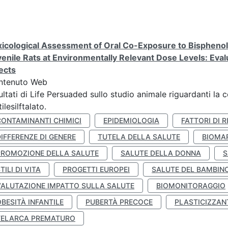
icological Assessment of Oral Co-Exposure to Bisphenol 
enile Rats at Environmentally Relevant Dose Levels: Evalu
ects
ntenuto Web
ultati di Life Persuaded sullo studio animale riguardanti la 
tilesilftalato.
CONTAMINANTI CHIMICI
EPIDEMIOLOGIA
FATTORI DI R
IFFERENZE DI GENERE
TUTELA DELLA SALUTE
BIOMA
PROMOZIONE DELLA SALUTE
SALUTE DELLA DONNA
S
TILI DI VITA
PROGETTI EUROPEI
SALUTE DEL BAMBIN
VALUTAZIONE IMPATTO SULLA SALUTE
BIOMONITORAGGIO
BESITÀ INFANTILE
PUBERTÀ PRECOCE
PLASTICIZZAN
TELARCA PREMATURO