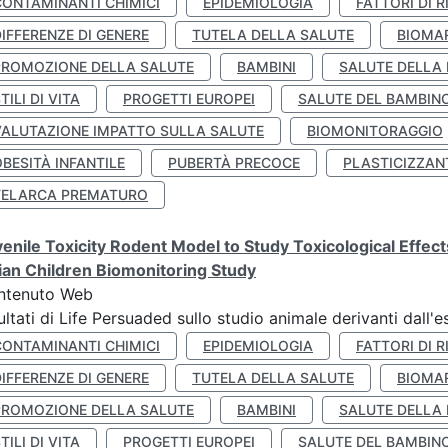
CONTAMINANTI CHIMICI
EPIDEMIOLOGIA
FATTORI DI R
IFFERENZE DI GENERE
TUTELA DELLA SALUTE
BIOMA
PROMOZIONE DELLA SALUTE
BAMBINI
SALUTE DELLA
TILI DI VITA
PROGETTI EUROPEI
SALUTE DEL BAMBIN
VALUTAZIONE IMPATTO SULLA SALUTE
BIOMONITORAGGIO
BESITÀ INFANTILE
PUBERTÀ PRECOCE
PLASTICIZZAN
TELARCA PREMATURO
enile Toxicity Rodent Model to Study Toxicological Effec
lian Children Biomonitoring Study
ntenuto Web
ultati di Life Persuaded sullo studio animale derivanti dall'
CONTAMINANTI CHIMICI
EPIDEMIOLOGIA
FATTORI DI R
IFFERENZE DI GENERE
TUTELA DELLA SALUTE
BIOMA
PROMOZIONE DELLA SALUTE
BAMBINI
SALUTE DELLA
TILI DI VITA
PROGETTI EUROPEI
SALUTE DEL BAMBIN