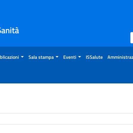
Sanità
blicazioni
Sala stampa
Eventi
ISSalute
Amministraz
enti