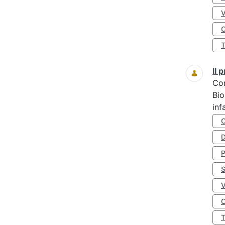
O
Il
Co
Bio
inf
D
S
O