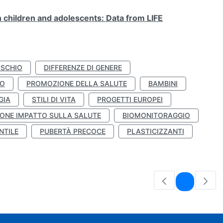
n children and adolescents: Data from LIFE
ISCHIO
DIFFERENZE DI GENERE
TO
PROMOZIONE DELLA SALUTE
BAMBINI
GIA
STILI DI VITA
PROGETTI EUROPEI
ONE IMPATTO SULLA SALUTE
BIOMONITORAGGIO
NTILE
PUBERTÀ PRECOCE
PLASTICIZZANTI
Pagina
1