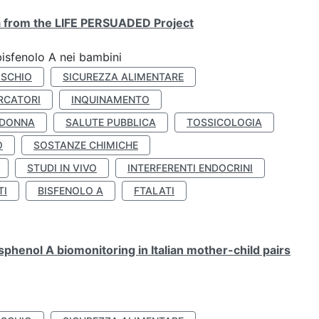
ta from the LIFE PERSUADED Project
bisfenolo A nei bambini
ISCHIO
SICUREZZA ALIMENTARE
RCATORI
INQUINAMENTO
 DONNA
SALUTE PUBBLICA
TOSSICOLOGIA
O
SOSTANZE CHIMICHE
STUDI IN VIVO
INTERFERENTI ENDOCRINI
TI
BISFENOLO A
FTALATI
henol A biomonitoring in Italian mother-child pairs