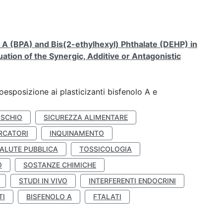
A (BPA) and Bis(2-ethylhexyl) Phthalate (DEHP) in
ation of the Synergic, Additive or Antagonistic
coesposizione ai plasticizanti bisfenolo A e
ISCHIO
SICUREZZA ALIMENTARE
RCATORI
INQUINAMENTO
ALUTE PUBBLICA
TOSSICOLOGIA
O
SOSTANZE CHIMICHE
STUDI IN VIVO
INTERFERENTI ENDOCRINI
TI
BISFENOLO A
FTALATI