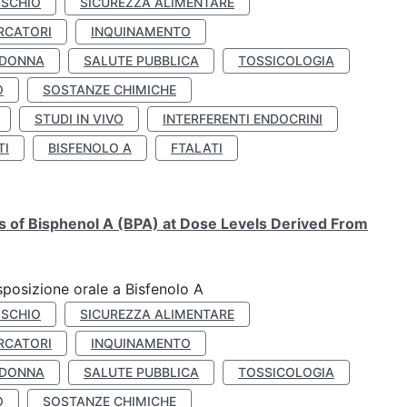
ISCHIO
SICUREZZA ALIMENTARE
RCATORI
INQUINAMENTO
 DONNA
SALUTE PUBBLICA
TOSSICOLOGIA
O
SOSTANZE CHIMICHE
STUDI IN VIVO
INTERFERENTI ENDOCRINI
TI
BISFENOLO A
FTALATI
ts of Bisphenol A (BPA) at Dose Levels Derived From
esposizione orale a Bisfenolo A
ISCHIO
SICUREZZA ALIMENTARE
RCATORI
INQUINAMENTO
 DONNA
SALUTE PUBBLICA
TOSSICOLOGIA
O
SOSTANZE CHIMICHE