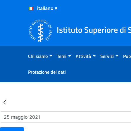
Salta al Contenuto
Salta al Footer
Istituto Superiore di 
Chi siamo
Temi
Attività
Servizi
Pub
Protezione dei dati
Risultati della Ricerca - Ev