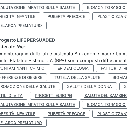
VALUTAZIONE IMPATTO SULLA SALUTE
BIOMONITORAGGIO
BESITÀ INFANTILE
PUBERTÀ PRECOCE
PLASTICIZZAN
TELARCA PREMATURO
 progetto LIFE PERSUADED
ntenuto Web
monitoraggio di ftalati e bisfenolo A in coppie madre-bamb
antili Ftalati e Bisfenolo A (BPA) sono composti diffusamente 
CONTAMINANTI CHIMICI
EPIDEMIOLOGIA
FATTORI DI R
IFFERENZE DI GENERE
TUTELA DELLA SALUTE
BIOMA
PROMOZIONE DELLA SALUTE
SALUTE DELLA DONNA
S
TILI DI VITA
PROGETTI EUROPEI
SALUTE DEL BAMBIN
VALUTAZIONE IMPATTO SULLA SALUTE
BIOMONITORAGGIO
BESITÀ INFANTILE
PUBERTÀ PRECOCE
PLASTICIZZAN
TELARCA PREMATURO