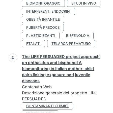
BIOMONITORAGGIO
STUDI IN VIVO
INTERFERENTI ENDOCRINI
OBESITÀ INFANTILE
PUBERTÀ PRECOCE
PLASTICIZZANTI
BISFENOLO A
FTALATI
TELARCA PREMATURO
The LIFE PERSUADED project approach
on phthalates and bisphenol A
biomonitoring in Italian mother-child
pairs linking exposure and juvenile
diseases
Contenuto Web
Descrizione generale del progetto Life
PERSUADED
CONTAMINANTI CHIMICI