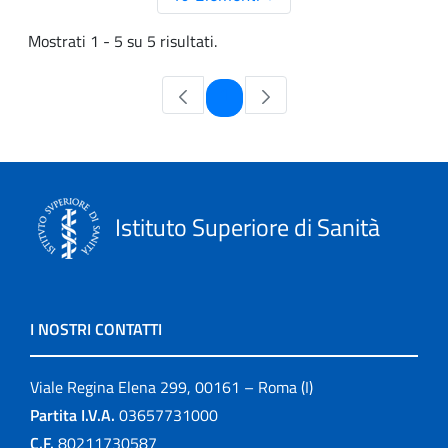
Mostrati 1 - 5 su 5 risultati.
Pagina
1
Istituto Superiore di Sanità
I NOSTRI CONTATTI
Viale Regina Elena 299, 00161 – Roma (I)
Partita I.V.A.
03657731000
C.F.
80211730587