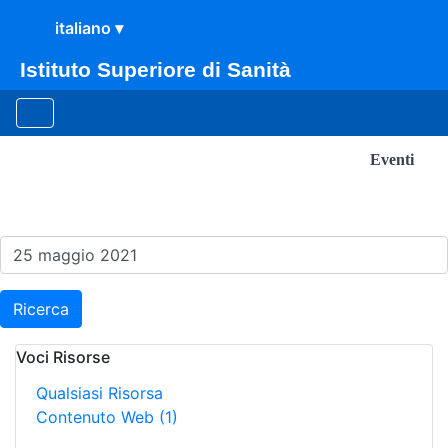
Istituto Superiore di Sanità
Eventi
Risultati della Ricerca - E
Ricerca
Voci Risorse