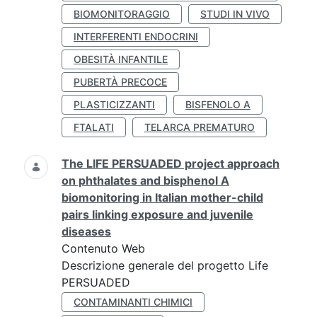
BIOMONITORAGGIO
STUDI IN VIVO
INTERFERENTI ENDOCRINI
OBESITÀ INFANTILE
PUBERTÀ PRECOCE
PLASTICIZZANTI
BISFENOLO A
FTALATI
TELARCA PREMATURO
The LIFE PERSUADED project approach
on phthalates and bisphenol A
biomonitoring in Italian mother-child
pairs linking exposure and juvenile
diseases
Contenuto Web
Descrizione generale del progetto Life
PERSUADED
CONTAMINANTI CHIMICI