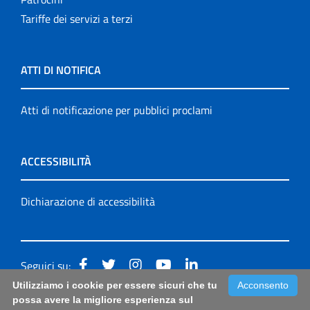
Tariffe dei servizi a terzi
ATTI DI NOTIFICA
Atti di notificazione per pubblici proclami
ACCESSIBILITÀ
Dichiarazione di accessibilità
Seguici su:
Utilizziamo i cookie per essere sicuri che tu
Acconsento
Accessibilità: form di segnalazione di prima istanza per
possa avere la migliore esperienza sul