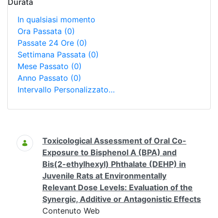
Durata
In qualsiasi momento
Ora Passata
(0)
Passate 24 Ore
(0)
Settimana Passata
(0)
Mese Passato
(0)
Anno Passato
(0)
Intervallo Personalizzato…
Ricerca
Toxicological Assessment of Oral Co-
Exposure to Bisphenol A (BPA) and
Bis(2-ethylhexyl) Phthalate (DEHP) in
Juvenile Rats at Environmentally
Relevant Dose Levels: Evaluation of the
Synergic, Additive or Antagonistic Effects
Contenuto Web