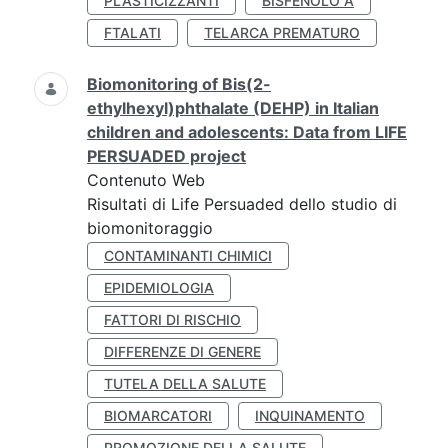
PLASTICIZZANTI
BISFENOLO A
FTALATI
TELARCA PREMATURO
Biomonitoring of Bis(2-
ethylhexyl)phthalate (DEHP) in Italian
children and adolescents: Data from LIFE
PERSUADED project
Contenuto Web
Risultati di Life Persuaded dello studio di
biomonitoraggio
CONTAMINANTI CHIMICI
EPIDEMIOLOGIA
FATTORI DI RISCHIO
DIFFERENZE DI GENERE
TUTELA DELLA SALUTE
BIOMARCATORI
INQUINAMENTO
PROMOZIONE DELLA SALUTE