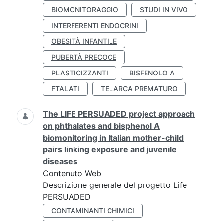
BIOMONITORAGGIO
STUDI IN VIVO
INTERFERENTI ENDOCRINI
OBESITÀ INFANTILE
PUBERTÀ PRECOCE
PLASTICIZZANTI
BISFENOLO A
FTALATI
TELARCA PREMATURO
The LIFE PERSUADED project approach
on phthalates and bisphenol A
biomonitoring in Italian mother-child
pairs linking exposure and juvenile
diseases
Contenuto Web
Descrizione generale del progetto Life
PERSUADED
CONTAMINANTI CHIMICI