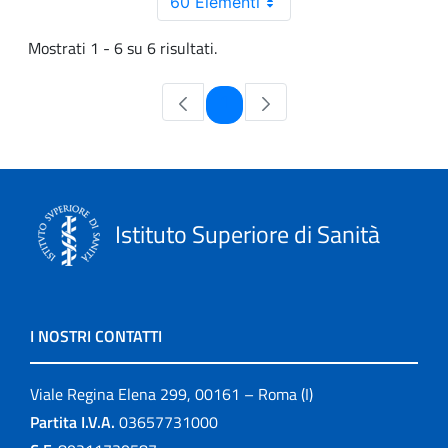
60 Elementi
Mostrati 1 - 6 su 6 risultati.
Pagina
1
Istituto Superiore di Sanità
I NOSTRI CONTATTI
Viale Regina Elena 299, 00161 – Roma (I)
Partita I.V.A.
03657731000