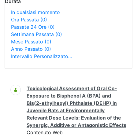
Durata
In qualsiasi momento
Ora Passata
(0)
Passate 24 Ore
(0)
Settimana Passata
(0)
Mese Passato
(0)
Anno Passato
(0)
Intervallo Personalizzato…
Ricerca
Toxicological Assessment of Oral Co-
Exposure to Bisphenol A (BPA) and
Bis(2-ethylhexyl) Phthalate (DEHP) in
Juvenile Rats at Environmentally
Relevant Dose Levels: Evaluation of the
Synergic, Additive or Antagonistic Effects
Contenuto Web