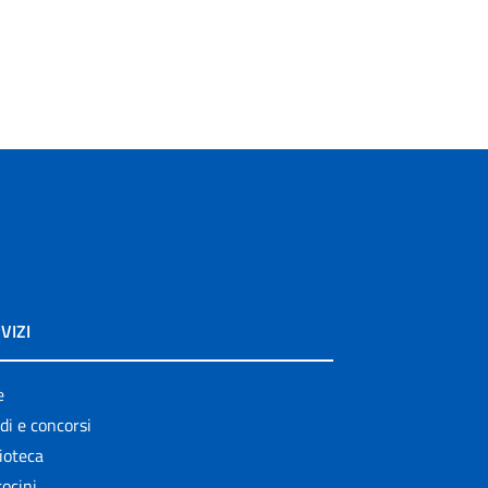
VIZI
e
di e concorsi
ioteca
ocini