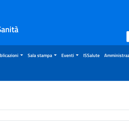
Sanità
blicazioni
Sala stampa
Eventi
ISSalute
Amministraz
enti