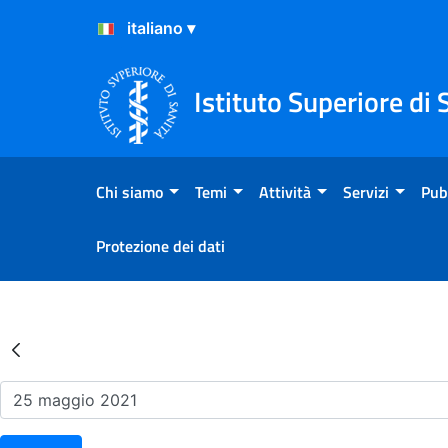
Salta al Contenuto
Salta al Footer
Istituto Superiore di 
Chi siamo
Temi
Attività
Servizi
Pub
Protezione dei dati
Risultati della Ricerca - Ev