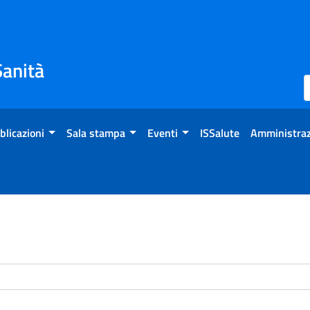
Sanità
blicazioni
Sala stampa
Eventi
ISSalute
Amministraz
enti