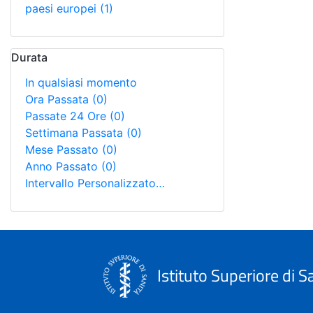
paesi europei
(1)
Durata
In qualsiasi momento
Ora Passata
(0)
Passate 24 Ore
(0)
Settimana Passata
(0)
Mese Passato
(0)
Anno Passato
(0)
Intervallo Personalizzato…
Istituto Superiore di S