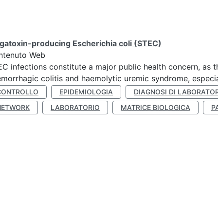
gatoxin-producing Escherichia coli (STEC)
ntenuto Web
C infections constitute a major public health concern, as t
morrhagic colitis and haemolytic uremic syndrome, especia
CONTROLLO
EPIDEMIOLOGIA
DIAGNOSI DI LABORATO
NETWORK
LABORATORIO
MATRICE BIOLOGICA
P