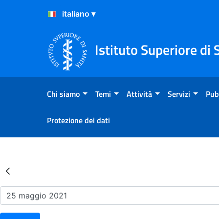
Salta al Contenuto
Salta al Footer
Istituto Superiore di 
Chi siamo
Temi
Attività
Servizi
Pub
Protezione dei dati
Risultati della Ricerca - Ev