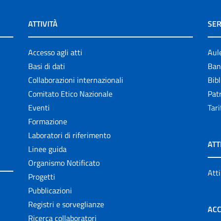
ATTIVITÀ
SER
Accesso agli atti
Aul
Basi di dati
Ban
Collaborazioni internazionali
Bibl
Comitato Etico Nazionale
Patr
Eventi
Tari
Formazione
Laboratori di riferimento
ATT
Linee guida
Organismo Notificato
Atti
Progetti
Pubblicazioni
Registri e sorveglianze
ACC
Ricerca collaboratori